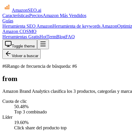
AmazonSEO
.ai
Características
Precios
Amazon Más Vendidos
Guías
Herramienta SEO Amazon
Herramienta de keywords Amazon
Optimiz
Amazon COSMO
Herramientas Gratis
HotTerm
Blog
FAQ
Toggle theme
Volver a buscar
#
6
Rango de frecuencia de búsqueda: #6
from
Amazon Brand Analytics clasifica los 3 productos, categorías y marca
Cuota de clic
50.48
%
Top 3 combinado
Líder
19.60
%
Click share del producto top