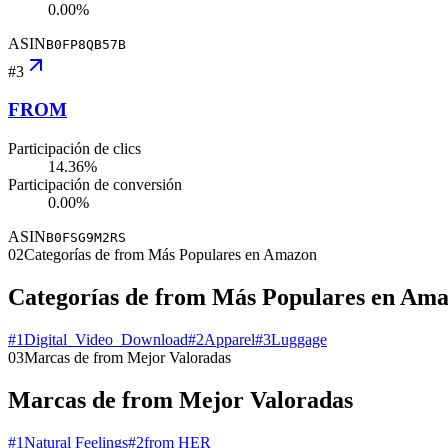
0.00%
ASIN
B0FP8QB57B
#
3
FROM
Participación de clics
14.36%
Participación de conversión
0.00%
ASIN
B0FSG9M2RS
02
Categorías de from Más Populares en Amazon
Categorías de from Más Populares en Am
#
1
Digital_Video_Download
#
2
Apparel
#
3
Luggage
03
Marcas de from Mejor Valoradas
Marcas de from Mejor Valoradas
#
1
Natural Feelings
#
2
from HER