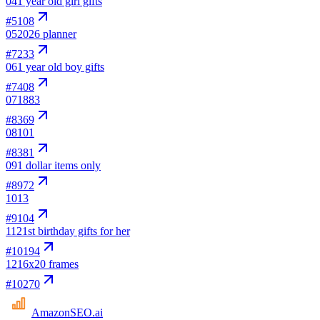
04
1 year old girl gifts
#
5108
05
2026 planner
#
7233
06
1 year old boy gifts
#
7408
07
1883
#
8369
08
101
#
8381
09
1 dollar items only
#
8972
10
13
#
9104
11
21st birthday gifts for her
#
10194
12
16x20 frames
#
10270
AmazonSEO
.ai