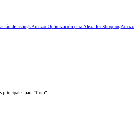
ación de listings Amazon
Optimización para Alexa for Shopping
Amazo
s principales para “from”.