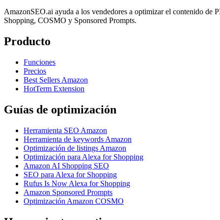
AmazonSEO.ai ayuda a los vendedores a optimizar el contenido de PDP
Shopping, COSMO y Sponsored Prompts.
Producto
Funciones
Precios
Best Sellers Amazon
HotTerm Extension
Guías de optimización
Herramienta SEO Amazon
Herramienta de keywords Amazon
Optimización de listings Amazon
Optimización para Alexa for Shopping
Amazon AI Shopping SEO
SEO para Alexa for Shopping
Rufus Is Now Alexa for Shopping
Amazon Sponsored Prompts
Optimización Amazon COSMO