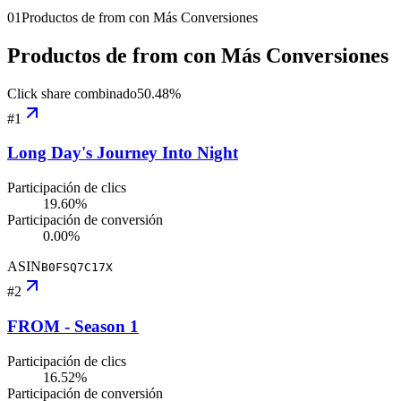
01
Productos de from con Más Conversiones
Productos de from con Más Conversiones
Click share combinado
50.48
%
#
1
Long Day's Journey Into Night
Participación de clics
19.60%
Participación de conversión
0.00%
ASIN
B0FSQ7C17X
#
2
FROM - Season 1
Participación de clics
16.52%
Participación de conversión