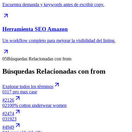
Encuentra demanda y keywords antes de escribir copy.
Herramienta SEO Amazon
Un workflow completo para mejorar la visibilidad del listing.
05
Búsquedas Relacionadas con from
Búsquedas Relacionadas con from
Explorar todos los términos
01
17 pro max case
#
2126
02
100% cotton underwear women
#
2474
03
1923
#
4949