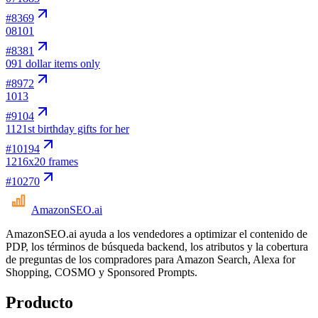
#
8369
08
101
#
8381
09
1 dollar items only
#
8972
10
13
#
9104
11
21st birthday gifts for her
#
10194
12
16x20 frames
#
10270
AmazonSEO
.ai
AmazonSEO.ai ayuda a los vendedores a optimizar el contenido de
PDP, los términos de búsqueda backend, los atributos y la cobertura
de preguntas de los compradores para Amazon Search, Alexa for
Shopping, COSMO y Sponsored Prompts.
Producto