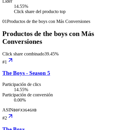
Líder
14.55
%
Click share del producto top
01
Productos de the boys con Más Conversiones
Productos de the boys con Más
Conversiones
Click share combinado
39.45
%
#
1
The Boys - Season 5
Participación de clics
14.55%
Participación de conversión
0.00%
ASIN
B0FX3G4GXB
#
2
The Boys