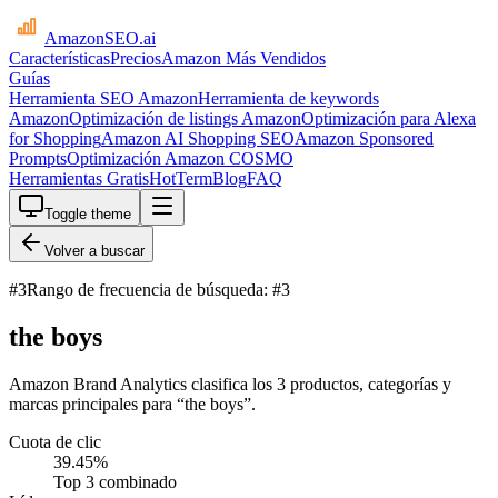
AmazonSEO
.ai
Características
Precios
Amazon Más Vendidos
Guías
Herramienta SEO Amazon
Herramienta de keywords
Amazon
Optimización de listings Amazon
Optimización para Alexa
for Shopping
Amazon AI Shopping SEO
Amazon Sponsored
Prompts
Optimización Amazon COSMO
Herramientas Gratis
HotTerm
Blog
FAQ
Toggle theme
Volver a buscar
#
3
Rango de frecuencia de búsqueda: #3
the boys
Amazon Brand Analytics clasifica los 3 productos, categorías y
marcas principales para “the boys”.
Cuota de clic
39.45
%
Top 3 combinado