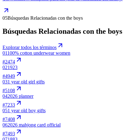
05
Búsquedas Relacionadas con the boys
Búsquedas Relacionadas con the boys
Explorar todos los términos
01
100% cotton underwear women
#
2474
02
1923
#
4949
03
1 year old girl gifts
#
5108
04
2026 planner
#
7233
05
1 year old boy gifts
#
7408
06
2026 mahjong card official
#
7493
07
1883