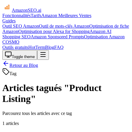
AmazonSEO
.ai
Fonctionnalités
Tarifs
Amazon Meilleures Ventes
Guides
Outil SEO Amazon
Outil de mots-clés Amazon
Optimisation de fiche
Amazon
Optimisation pour Alexa for Shopping
Amazon AI
Shopping SEO
Amazon Sponsored Prompts
Optimisation Amazon
COSMO
Outils gratuits
HotTerm
Blog
FAQ
Toggle theme
Retour au Blog
Tag
Articles tagués "Product
Listing"
Parcourez tous les articles avec ce tag
1 articles