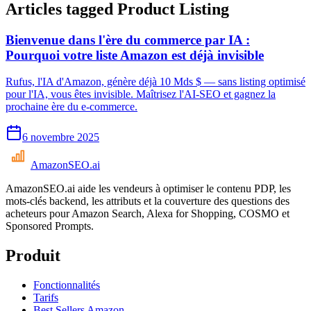
Articles tagged
Product Listing
Bienvenue dans l'ère du commerce par IA :
Pourquoi votre liste Amazon est déjà invisible
Rufus, l'IA d'Amazon, génère déjà 10 Mds $ — sans listing optimisé
pour l'IA, vous êtes invisible. Maîtrisez l'AI-SEO et gagnez la
prochaine ère du e-commerce.
6 novembre 2025
AmazonSEO
.ai
AmazonSEO.ai aide les vendeurs à optimiser le contenu PDP, les
mots-clés backend, les attributs et la couverture des questions des
acheteurs pour Amazon Search, Alexa for Shopping, COSMO et
Sponsored Prompts.
Produit
Fonctionnalités
Tarifs
Best Sellers Amazon