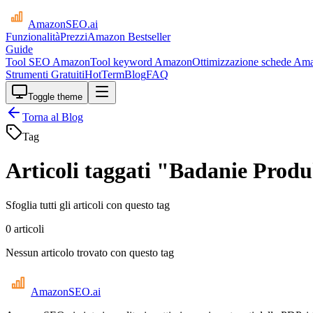
AmazonSEO
.ai
Funzionalità
Prezzi
Amazon Bestseller
Guide
Tool SEO Amazon
Tool keyword Amazon
Ottimizzazione schede Am
Strumenti Gratuiti
HotTerm
Blog
FAQ
Toggle theme
Torna al Blog
Tag
Articoli taggati "Badanie Prod
Sfoglia tutti gli articoli con questo tag
0 articoli
Nessun articolo trovato con questo tag
AmazonSEO
.ai