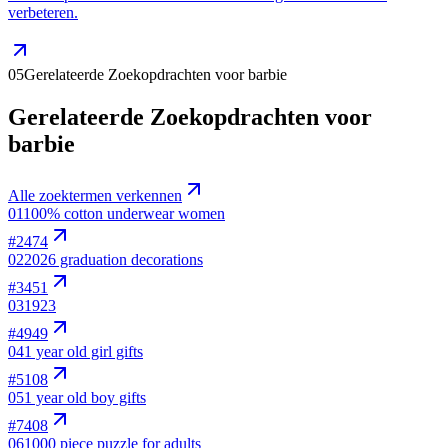
verbeteren.
05
Gerelateerde Zoekopdrachten voor barbie
Gerelateerde Zoekopdrachten voor
barbie
Alle zoektermen verkennen
01
100% cotton underwear women
#
2474
02
2026 graduation decorations
#
3451
03
1923
#
4949
04
1 year old girl gifts
#
5108
05
1 year old boy gifts
#
7408
06
1000 piece puzzle for adults