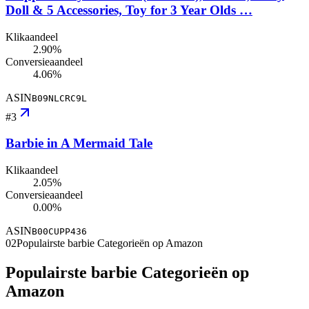
Doll & 5 Accessories, Toy for 3 Year Olds …
Klikaandeel
2.90%
Conversieaandeel
4.06%
ASIN
B09NLCRC9L
#
3
Barbie in A Mermaid Tale
Klikaandeel
2.05%
Conversieaandeel
0.00%
ASIN
B00CUPP436
02
Populairste barbie Categorieën op Amazon
Populairste barbie Categorieën op
Amazon