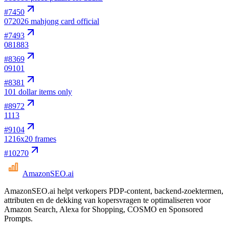
#
7450
07
2026 mahjong card official
#
7493
08
1883
#
8369
09
101
#
8381
10
1 dollar items only
#
8972
11
13
#
9104
12
16x20 frames
#
10270
AmazonSEO
.ai
AmazonSEO.ai helpt verkopers PDP-content, backend-zoektermen,
attributen en de dekking van kopersvragen te optimaliseren voor
Amazon Search, Alexa for Shopping, COSMO en Sponsored
Prompts.