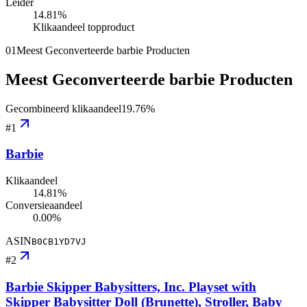
Leider
14.81
%
Klikaandeel topproduct
01
Meest Geconverteerde barbie Producten
Meest Geconverteerde barbie Producten
Gecombineerd klikaandeel
19.76
%
#
1
Barbie
Klikaandeel
14.81%
Conversieaandeel
0.00%
ASIN
B0CB1YD7VJ
#
2
Barbie Skipper Babysitters, Inc. Playset with
Skipper Babysitter Doll (Brunette), Stroller, Baby