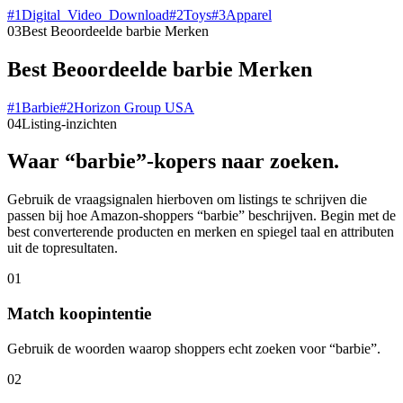
#
1
Digital_Video_Download
#
2
Toys
#
3
Apparel
03
Best Beoordeelde barbie Merken
Best Beoordeelde barbie Merken
#
1
Barbie
#
2
Horizon Group USA
04
Listing-inzichten
Waar “barbie”-kopers naar zoeken.
Gebruik de vraagsignalen hierboven om listings te schrijven die
passen bij hoe Amazon-shoppers “barbie” beschrijven. Begin met de
best converterende producten en merken en spiegel taal en attributen
uit de topresultaten.
01
Match koopintentie
Gebruik de woorden waarop shoppers echt zoeken voor “barbie”.
02