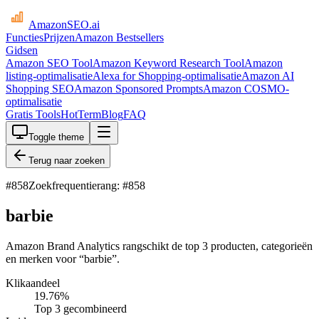
AmazonSEO
.ai
Functies
Prijzen
Amazon Bestsellers
Gidsen
Amazon SEO Tool
Amazon Keyword Research Tool
Amazon
listing-optimalisatie
Alexa for Shopping-optimalisatie
Amazon AI
Shopping SEO
Amazon Sponsored Prompts
Amazon COSMO-
optimalisatie
Gratis Tools
HotTerm
Blog
FAQ
Toggle theme
Terug naar zoeken
#
858
Zoekfrequentierang: #858
barbie
Amazon Brand Analytics rangschikt de top 3 producten, categorieën
en merken voor “barbie”.
Klikaandeel
19.76
%
Top 3 gecombineerd