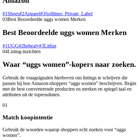
Amazon
#
1
Shoes
#
2
Apparel
#
3
Softlines_Private_Label
03
Best Beoordeelde uggs women Merken
Best Beoordeelde uggs women Merken
#
1
UGG
#
2
bebealy
#
3
Litfun
04
Listing-inzichten
Waar “uggs women”-kopers naar zoeken.
Gebruik de vraagsignalen hierboven om listings te schrijven die
passen bij hoe Amazon-shoppers “uggs women” beschrijven. Begin
met de best converterende producten en merken en spiegel taal en
attributen uit de topresultaten.
01
Match koopintentie
Gebruik de woorden waarop shoppers echt zoeken voor “uggs
women”.