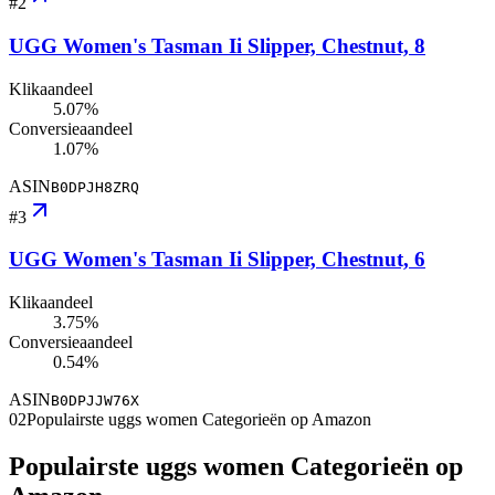
#
2
UGG Women's Tasman Ii Slipper, Chestnut, 8
Klikaandeel
5.07%
Conversieaandeel
1.07%
ASIN
B0DPJH8ZRQ
#
3
UGG Women's Tasman Ii Slipper, Chestnut, 6
Klikaandeel
3.75%
Conversieaandeel
0.54%
ASIN
B0DPJJW76X
02
Populairste uggs women Categorieën op Amazon
Populairste uggs women Categorieën op