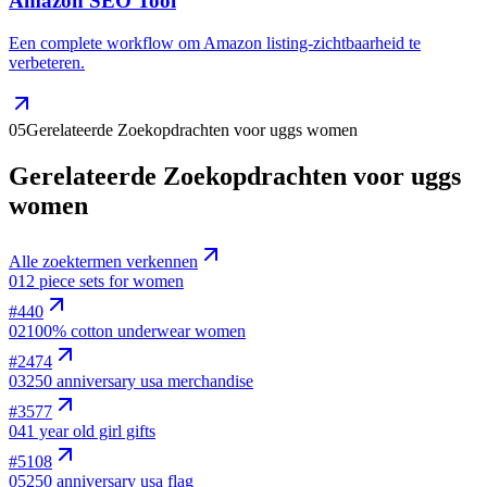
Amazon SEO Tool
Een complete workflow om Amazon listing-zichtbaarheid te
verbeteren.
05
Gerelateerde Zoekopdrachten voor uggs women
Gerelateerde Zoekopdrachten voor uggs
women
Alle zoektermen verkennen
01
2 piece sets for women
#
440
02
100% cotton underwear women
#
2474
03
250 anniversary usa merchandise
#
3577
04
1 year old girl gifts
#
5108
05
250 anniversary usa flag