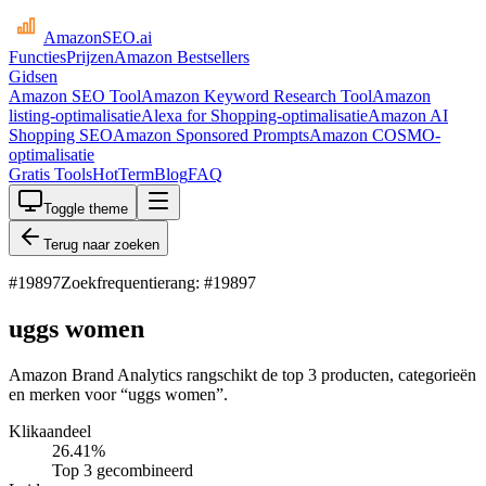
AmazonSEO
.ai
Functies
Prijzen
Amazon Bestsellers
Gidsen
Amazon SEO Tool
Amazon Keyword Research Tool
Amazon
listing-optimalisatie
Alexa for Shopping-optimalisatie
Amazon AI
Shopping SEO
Amazon Sponsored Prompts
Amazon COSMO-
optimalisatie
Gratis Tools
HotTerm
Blog
FAQ
Toggle theme
Terug naar zoeken
#
19897
Zoekfrequentierang: #19897
uggs women
Amazon Brand Analytics rangschikt de top 3 producten, categorieën
en merken voor “uggs women”.
Klikaandeel
26.41
%
Top 3 gecombineerd