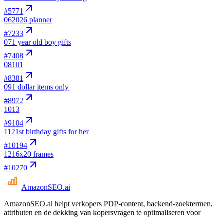
#
5771
06
2026 planner
#
7233
07
1 year old boy gifts
#
7408
08
101
#
8381
09
1 dollar items only
#
8972
10
13
#
9104
11
21st birthday gifts for her
#
10194
12
16x20 frames
#
10270
AmazonSEO
.ai
AmazonSEO.ai helpt verkopers PDP-content, backend-zoektermen,
attributen en de dekking van kopersvragen te optimaliseren voor