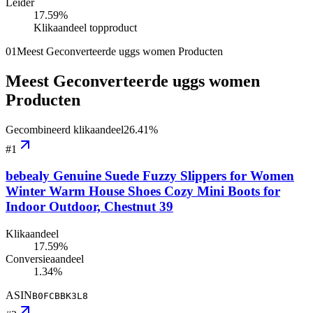
Leider
17.59
%
Klikaandeel topproduct
01
Meest Geconverteerde uggs women Producten
Meest Geconverteerde uggs women
Producten
Gecombineerd klikaandeel
26.41
%
#
1
bebealy Genuine Suede Fuzzy Slippers for Women
Winter Warm House Shoes Cozy Mini Boots for
Indoor Outdoor, Chestnut 39
Klikaandeel
17.59%
Conversieaandeel
1.34%
ASIN
B0FCBBK3L8