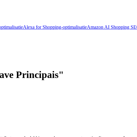
ptimalisatie
Alexa for Shopping-optimalisatie
Amazon AI Shopping S
ave Principais"