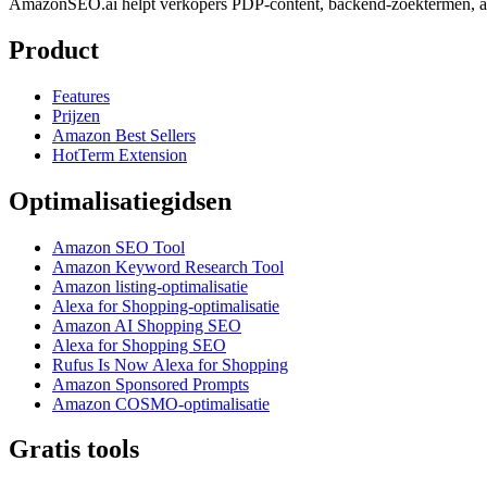
AmazonSEO.ai helpt verkopers PDP-content, backend-zoektermen, at
Product
Features
Prijzen
Amazon Best Sellers
HotTerm Extension
Optimalisatiegidsen
Amazon SEO Tool
Amazon Keyword Research Tool
Amazon listing-optimalisatie
Alexa for Shopping-optimalisatie
Amazon AI Shopping SEO
Alexa for Shopping SEO
Rufus Is Now Alexa for Shopping
Amazon Sponsored Prompts
Amazon COSMO-optimalisatie
Gratis tools