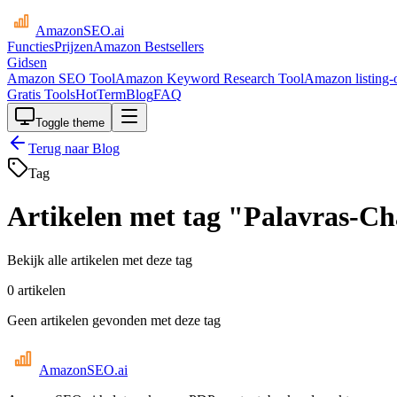
AmazonSEO
.ai
Functies
Prijzen
Amazon Bestsellers
Gidsen
Amazon SEO Tool
Amazon Keyword Research Tool
Amazon listing-o
Gratis Tools
HotTerm
Blog
FAQ
Toggle theme
Terug naar Blog
Tag
Artikelen met tag "Palavras-Ch
Bekijk alle artikelen met deze tag
0 artikelen
Geen artikelen gevonden met deze tag
AmazonSEO
.ai