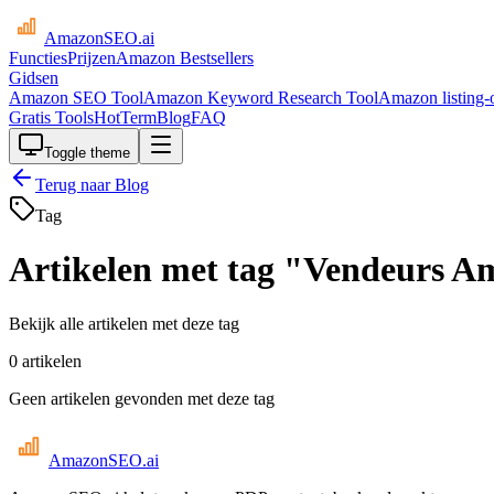
AmazonSEO
.ai
Functies
Prijzen
Amazon Bestsellers
Gidsen
Amazon SEO Tool
Amazon Keyword Research Tool
Amazon listing-o
Gratis Tools
HotTerm
Blog
FAQ
Toggle theme
Terug naar Blog
Tag
Artikelen met tag "Vendeurs 
Bekijk alle artikelen met deze tag
0 artikelen
Geen artikelen gevonden met deze tag
AmazonSEO
.ai