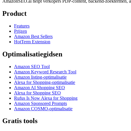
AmazonSEO.ai helpt verkopers PDP-content, backend-zoektermen, at
Product
Features
Prijzen
Amazon Best Sellers
HotTerm Extension
Optimalisatiegidsen
Amazon SEO Tool
Amazon Keyword Research Tool
Amazon listing-optimalisatie
Alexa for Shopping-optimalisatie
Amazon AI Shopping SEO
Alexa for Shopping SEO
Rufus Is Now Alexa for Shopping
Amazon Sponsored Prompts
Amazon COSMO-optimalisatie
Gratis tools