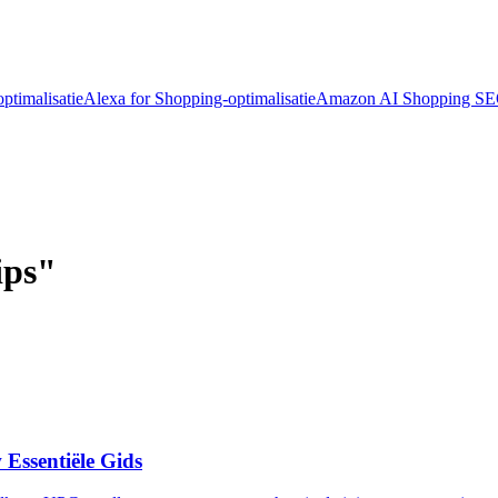
ptimalisatie
Alexa for Shopping-optimalisatie
Amazon AI Shopping S
ips"
Essentiële Gids