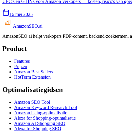
UPC's en GTINs voor Amazon-verkopers — kosten, risico's van goedkop
16 mei 2025
AmazonSEO
.ai
AmazonSEO.ai helpt verkopers PDP-content, backend-zoektermen, at
Product
Features
Prijzen
Amazon Best Sellers
HotTerm Extension
Optimalisatiegidsen
Amazon SEO Tool
Amazon Keyword Research Tool
Amazon listing-optimalisatie
Alexa for Shopping-optimalisatie
Amazon AI Shopping SEO
Alexa for Shopping SEO