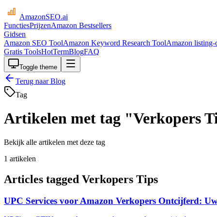
AmazonSEO
.ai
Functies
Prijzen
Amazon Bestsellers
Gidsen
Amazon SEO Tool
Amazon Keyword Research Tool
Amazon listing-o
Gratis Tools
HotTerm
Blog
FAQ
Toggle theme
Terug naar Blog
Tag
Artikelen met tag "Verkopers T
Bekijk alle artikelen met deze tag
1 artikelen
Articles tagged
Verkopers Tips
UPC Services voor Amazon Verkopers Ontcijferd: Uw 