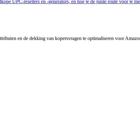
e UPC-resellers en -generators, en hoe je de juiste route voor je mer
tributen en de dekking van kopersvragen te optimaliseren voor Ama