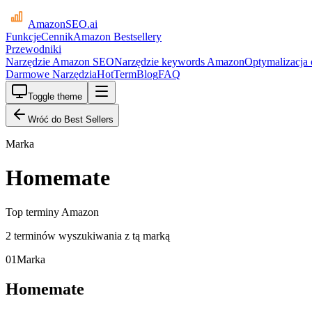
AmazonSEO
.ai
Funkcje
Cennik
Amazon Bestsellery
Przewodniki
Narzędzie Amazon SEO
Narzędzie keywords Amazon
Optymalizacja
Darmowe Narzędzia
HotTerm
Blog
FAQ
Toggle theme
Wróć do Best Sellers
Marka
Homemate
Top terminy Amazon
2 terminów wyszukiwania z tą marką
01
Marka
Homemate