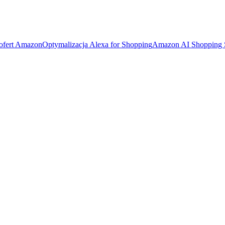
 ofert Amazon
Optymalizacja Alexa for Shopping
Amazon AI Shopping