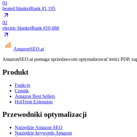
01
heated blanket
Rank #
1,195
02
electric blanket
Rank #
10,688
AmazonSEO
.ai
AmazonSEO.ai pomaga sprzedawcom optymalizować treści PDP, zapl
Produkt
Funkcje
Cennik
Amazon Best Sellers
HotTerm Extension
Przewodniki optymalizacji
Narzędzie Amazon SEO
Narzędzie keywords Amazon