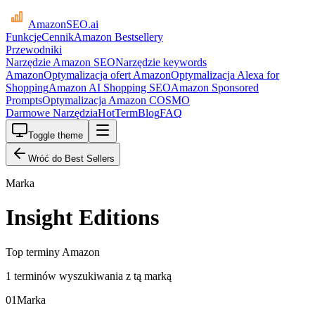
AmazonSEO
.ai
Funkcje
Cennik
Amazon Bestsellery
Przewodniki
Narzędzie Amazon SEO
Narzędzie keywords
Amazon
Optymalizacja ofert Amazon
Optymalizacja Alexa for
Shopping
Amazon AI Shopping SEO
Amazon Sponsored
Prompts
Optymalizacja Amazon COSMO
Darmowe Narzędzia
HotTerm
Blog
FAQ
Toggle theme
Wróć do Best Sellers
Marka
Insight Editions
Top terminy Amazon
1 terminów wyszukiwania z tą marką
01
Marka