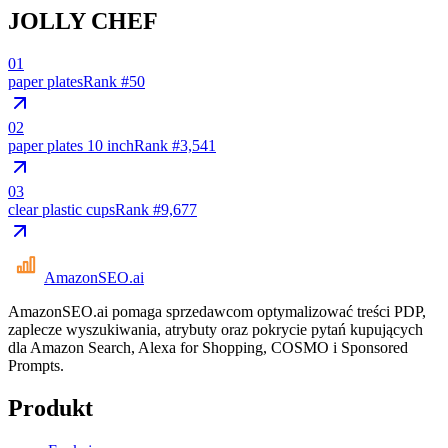
JOLLY CHEF
01
paper plates
Rank #
50
02
paper plates 10 inch
Rank #
3,541
03
clear plastic cups
Rank #
9,677
AmazonSEO
.ai
AmazonSEO.ai pomaga sprzedawcom optymalizować treści PDP,
zaplecze wyszukiwania, atrybuty oraz pokrycie pytań kupujących
dla Amazon Search, Alexa for Shopping, COSMO i Sponsored
Prompts.
Produkt