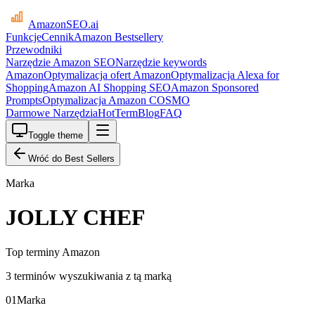
AmazonSEO
.ai
Funkcje
Cennik
Amazon Bestsellery
Przewodniki
Narzędzie Amazon SEO
Narzędzie keywords
Amazon
Optymalizacja ofert Amazon
Optymalizacja Alexa for
Shopping
Amazon AI Shopping SEO
Amazon Sponsored
Prompts
Optymalizacja Amazon COSMO
Darmowe Narzędzia
HotTerm
Blog
FAQ
Toggle theme
Wróć do Best Sellers
Marka
JOLLY CHEF
Top terminy Amazon
3 terminów wyszukiwania z tą marką
01
Marka