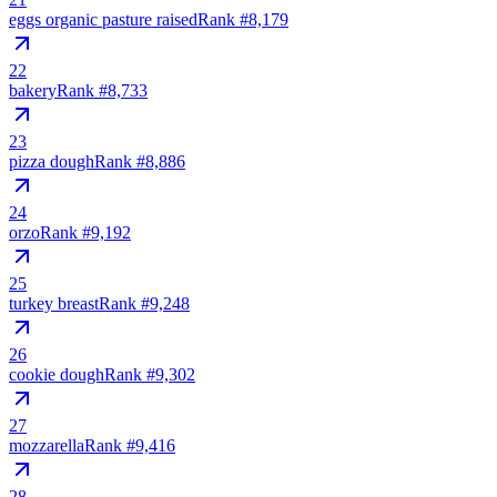
eggs organic pasture raised
Rank #
8,179
22
bakery
Rank #
8,733
23
pizza dough
Rank #
8,886
24
orzo
Rank #
9,192
25
turkey breast
Rank #
9,248
26
cookie dough
Rank #
9,302
27
mozzarella
Rank #
9,416
28