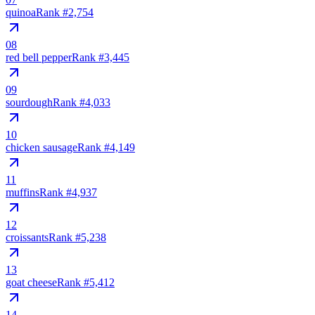
quinoa
Rank #
2,754
08
red bell pepper
Rank #
3,445
09
sourdough
Rank #
4,033
10
chicken sausage
Rank #
4,149
11
muffins
Rank #
4,937
12
croissants
Rank #
5,238
13
goat cheese
Rank #
5,412
14