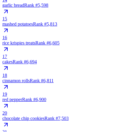
garlic bread
Rank #
5,598
15
mashed potatoes
Rank #
5,813
16
rice krispies treats
Rank #
6,605
17
cakes
Rank #
6,694
18
cinnamon rolls
Rank #
6,811
19
red pepper
Rank #
6,900
20
chocolate chip cookies
Rank #
7,503
21