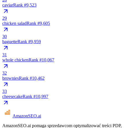
caviar
Rank #
9,523
29
chicken salad
Rank #
9,605
30
baguette
Rank #
9,959
31
whole chicken
Rank #
10,067
32
brownies
Rank #
10,462
33
cheesecake
Rank #
10,997
AmazonSEO
.ai
AmazonSEO.ai pomaga sprzedawcom optymalizować treści PDP,