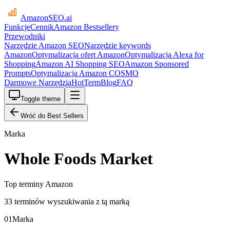
AmazonSEO
.ai
Funkcje
Cennik
Amazon Bestsellery
Przewodniki
Narzędzie Amazon SEO
Narzędzie keywords
Amazon
Optymalizacja ofert Amazon
Optymalizacja Alexa for
Shopping
Amazon AI Shopping SEO
Amazon Sponsored
Prompts
Optymalizacja Amazon COSMO
Darmowe Narzędzia
HotTerm
Blog
FAQ
Toggle theme
Wróć do Best Sellers
Marka
Whole Foods Market
Top terminy Amazon
33 terminów wyszukiwania z tą marką
01
Marka