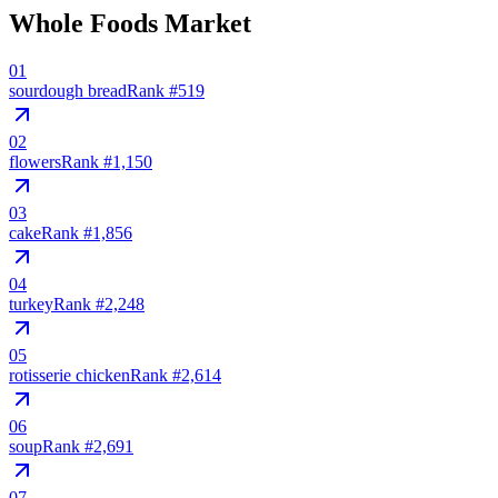
Whole Foods Market
01
sourdough bread
Rank #
519
02
flowers
Rank #
1,150
03
cake
Rank #
1,856
04
turkey
Rank #
2,248
05
rotisserie chicken
Rank #
2,614
06
soup
Rank #
2,691
07