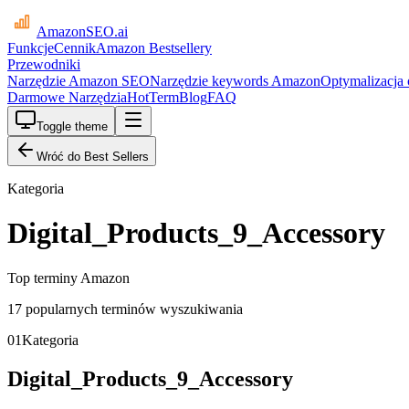
AmazonSEO
.ai
Funkcje
Cennik
Amazon Bestsellery
Przewodniki
Narzędzie Amazon SEO
Narzędzie keywords Amazon
Optymalizacja
Darmowe Narzędzia
HotTerm
Blog
FAQ
Toggle theme
Wróć do Best Sellers
Kategoria
Digital_Products_9_Accessory
Top terminy Amazon
17 popularnych terminów wyszukiwania
01
Kategoria
Digital_Products_9_Accessory