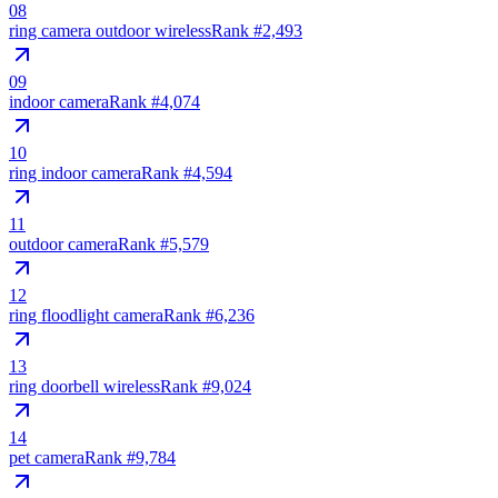
08
ring camera outdoor wireless
Rank #
2,493
09
indoor camera
Rank #
4,074
10
ring indoor camera
Rank #
4,594
11
outdoor camera
Rank #
5,579
12
ring floodlight camera
Rank #
6,236
13
ring doorbell wireless
Rank #
9,024
14
pet camera
Rank #
9,784