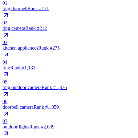
01
ring doorbell
Rank #
121
02
ring camera
Rank #
212
03
kitchen appliances
Rank #
275
04
ring
Rank #
1,132
05
ring outdoor camera
Rank #
1,376
06
doorbell camera
Rank #
1,859
07
outdoor lights
Rank #
2,039