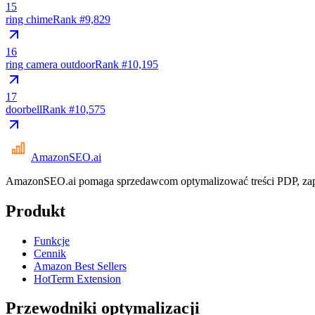
15
ring chime
Rank #
9,829
16
ring camera outdoor
Rank #
10,195
17
doorbell
Rank #
10,575
AmazonSEO
.ai
AmazonSEO.ai pomaga sprzedawcom optymalizować treści PDP, zapl
Produkt
Funkcje
Cennik
Amazon Best Sellers
HotTerm Extension
Przewodniki optymalizacji