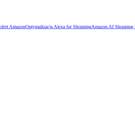
 ofert Amazon
Optymalizacja Alexa for Shopping
Amazon AI Shopping