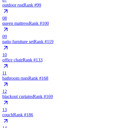
outdoor rug
Rank #
99
08
queen mattress
Rank #
100
09
patio furniture set
Rank #
119
10
office chair
Rank #
133
11
bathroom rugs
Rank #
168
12
blackout curtains
Rank #
169
13
couch
Rank #
186
14