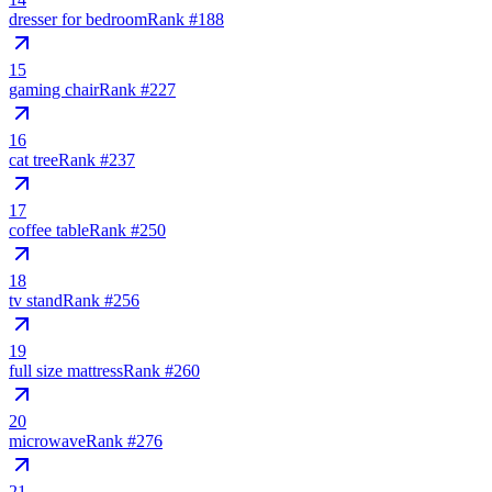
dresser for bedroom
Rank #
188
15
gaming chair
Rank #
227
16
cat tree
Rank #
237
17
coffee table
Rank #
250
18
tv stand
Rank #
256
19
full size mattress
Rank #
260
20
microwave
Rank #
276
21