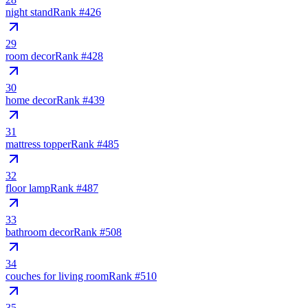
night stand
Rank #
426
29
room decor
Rank #
428
30
home decor
Rank #
439
31
mattress topper
Rank #
485
32
floor lamp
Rank #
487
33
bathroom decor
Rank #
508
34
couches for living room
Rank #
510
35