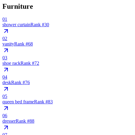
Furniture
01
shower curtain
Rank #
30
02
vanity
Rank #
68
03
shoe rack
Rank #
72
04
desk
Rank #
76
05
queen bed frame
Rank #
83
06
dresser
Rank #
88
07