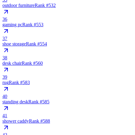
outdoor furniture
Rank #
532
36
gaming pc
Rank #
553
37
shoe storage
Rank #
554
38
desk chair
Rank #
560
39
rug
Rank #
583
40
standing desk
Rank #
585
41
shower caddy
Rank #
588
42