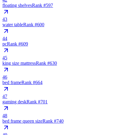
floating shelves
Rank #
597
43
water table
Rank #
600
44
pc
Rank #
609
45
king size mattress
Rank #
630
46
bed frame
Rank #
664
47
gaming desk
Rank #
701
48
bed frame queen size
Rank #
740
49