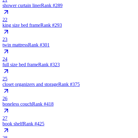
shower curtain liner
Rank #
289
22
king size bed frame
Rank #
293
23
twin mattress
Rank #
301
24
full size bed frame
Rank #
323
25
closet organizers and storage
Rank #
375
26
boneless couch
Rank #
418
27
book shelf
Rank #
425
28