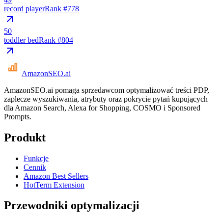
record player
Rank #
778
50
toddler bed
Rank #
804
AmazonSEO
.ai
AmazonSEO.ai pomaga sprzedawcom optymalizować treści PDP,
zaplecze wyszukiwania, atrybuty oraz pokrycie pytań kupujących
dla Amazon Search, Alexa for Shopping, COSMO i Sponsored
Prompts.
Produkt
Funkcje
Cennik
Amazon Best Sellers
HotTerm Extension
Przewodniki optymalizacji