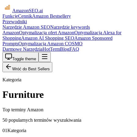
AmazonSEO
.ai
Funkcje
Cennik
Amazon Bestsellery
Przewodniki
Narzędzie Amazon SEO
Narzędzie keywords
Amazon
Optymalizacja ofert Amazon
Optymalizacja Alexa for
Shopping
Amazon AI Shopping SEO
Amazon Sponsored
Prompts
Optymalizacja Amazon COSMO
Darmowe Narzędzia
HotTerm
Blog
FAQ
Toggle theme
Wróć do Best Sellers
Kategoria
Furniture
Top terminy Amazon
50 popularnych terminów wyszukiwania
01
Kategoria