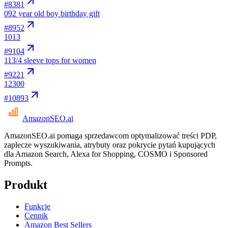
#
8381
09
2 year old boy birthday gift
#
8952
10
13
#
9104
11
3/4 sleeve tops for women
#
9221
12
300
#
10893
AmazonSEO
.ai
AmazonSEO.ai pomaga sprzedawcom optymalizować treści PDP,
zaplecze wyszukiwania, atrybuty oraz pokrycie pytań kupujących
dla Amazon Search, Alexa for Shopping, COSMO i Sponsored
Prompts.
Produkt
Funkcje
Cennik
Amazon Best Sellers