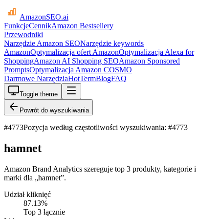
AmazonSEO
.ai
Funkcje
Cennik
Amazon Bestsellery
Przewodniki
Narzędzie Amazon SEO
Narzędzie keywords
Amazon
Optymalizacja ofert Amazon
Optymalizacja Alexa for
Shopping
Amazon AI Shopping SEO
Amazon Sponsored
Prompts
Optymalizacja Amazon COSMO
Darmowe Narzędzia
HotTerm
Blog
FAQ
Toggle theme
Powrót do wyszukiwania
#
4773
Pozycja według częstotliwości wyszukiwania: #4773
hamnet
Amazon Brand Analytics szereguje top 3 produkty, kategorie i
marki dla „hamnet”.
Udział kliknięć
87.13
%
Top 3 łącznie