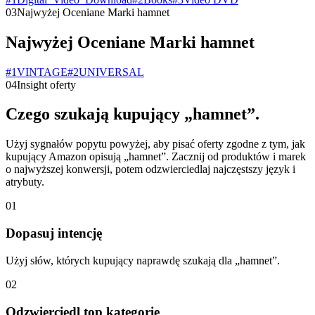
03
Najwyżej Oceniane Marki hamnet
Najwyżej Oceniane Marki hamnet
#
1
VINTAGE
#
2
UNIVERSAL
04
Insight oferty
Czego szukają kupujący „hamnet”.
Użyj sygnałów popytu powyżej, aby pisać oferty zgodne z tym, jak
kupujący Amazon opisują „hamnet”. Zacznij od produktów i marek
o najwyższej konwersji, potem odzwierciedlaj najczęstszy język i
atrybuty.
01
Dopasuj intencję
Użyj słów, których kupujący naprawdę szukają dla „hamnet”.
02
Odzwierciedl top kategorie