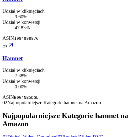
Udział w kliknięciach
9.60%
Udział w konwersji
47.83%
ASIN
1984898876
#
3
Hamnet
Udział w kliknięciach
7.38%
Udział w konwersji
0.00%
ASIN
B0G4NB5DGL
02
Najpopularniejsze Kategorie hamnet na Amazon
Najpopularniejsze Kategorie hamnet na
Amazon
#
1
Digital_Video_Download
#
2
Books
#
3
Video DVD