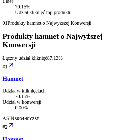
Lider
70.15
%
Udział kliknięć top produktu
01
Produkty hamnet o Najwyższej Konwersji
Produkty hamnet o Najwyższej
Konwersji
Łączny udział kliknięć
87.13
%
#
1
Hamnet
Udział w kliknięciach
70.15%
Udział w konwersji
0.00%
ASIN
B0G4NCY28M
#
2
Hamnet