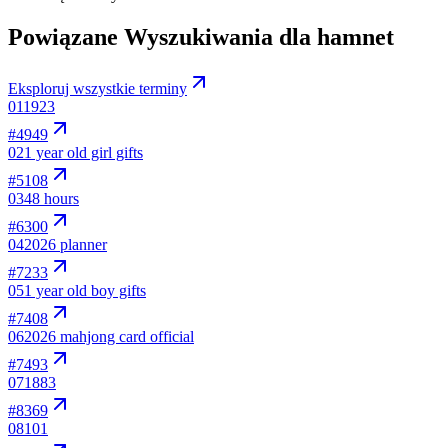
Powiązane Wyszukiwania dla hamnet
Eksploruj wszystkie terminy
01
1923
#
4949
02
1 year old girl gifts
#
5108
03
48 hours
#
6300
04
2026 planner
#
7233
05
1 year old boy gifts
#
7408
06
2026 mahjong card official
#
7493
07
1883
#
8369
08
101