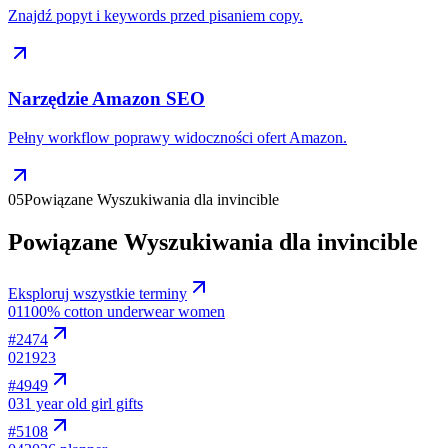
Znajdź popyt i keywords przed pisaniem copy.
Narzędzie Amazon SEO
Pełny workflow poprawy widoczności ofert Amazon.
05
Powiązane Wyszukiwania dla invincible
Powiązane Wyszukiwania dla invincible
Eksploruj wszystkie terminy
01
100% cotton underwear women
#
2474
02
1923
#
4949
03
1 year old girl gifts
#
5108