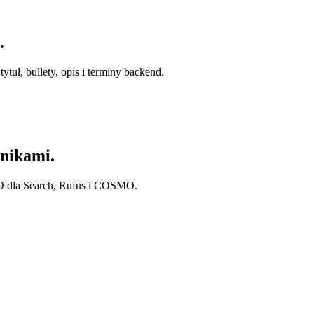
.
tuł, bullety, opis i terminy backend.
nikami.
O dla Search, Rufus i COSMO.