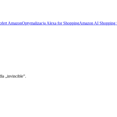
 ofert Amazon
Optymalizacja Alexa for Shopping
Amazon AI Shopping
la „invincible”.