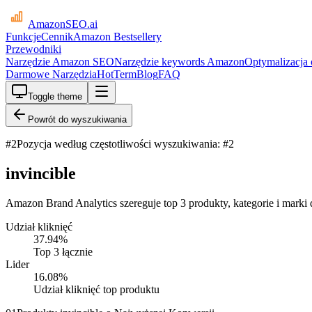
AmazonSEO
.ai
Funkcje
Cennik
Amazon Bestsellery
Przewodniki
Narzędzie Amazon SEO
Narzędzie keywords Amazon
Optymalizacja
Darmowe Narzędzia
HotTerm
Blog
FAQ
Toggle theme
Powrót do wyszukiwania
#
2
Pozycja według częstotliwości wyszukiwania: #2
invincible
Amazon Brand Analytics szereguje top 3 produkty, kategorie i marki d
Udział kliknięć
37.94
%
Top 3 łącznie
Lider
16.08
%
Udział kliknięć top produktu