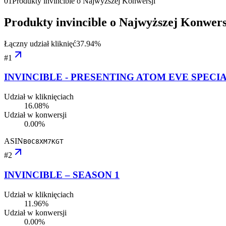
01
Produkty invincible o Najwyższej Konwersji
Produkty invincible o Najwyższej Konwers
Łączny udział kliknięć
37.94
%
#
1
INVINCIBLE - PRESENTING ATOM EVE SPECI
Udział w kliknięciach
16.08%
Udział w konwersji
0.00%
ASIN
B0C8XM7KGT
#
2
INVINCIBLE – SEASON 1
Udział w kliknięciach
11.96%
Udział w konwersji
0.00%