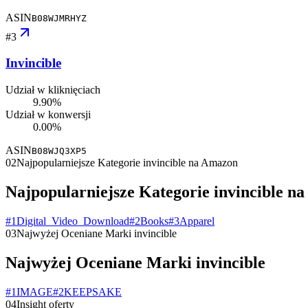
ASIN
B08WJMRHYZ
#
3
Invincible
Udział w kliknięciach
9.90%
Udział w konwersji
0.00%
ASIN
B08WJQ3XP5
02
Najpopularniejsze Kategorie invincible na Amazon
Najpopularniejsze Kategorie invincible n
#
1
Digital_Video_Download
#
2
Books
#
3
Apparel
03
Najwyżej Oceniane Marki invincible
Najwyżej Oceniane Marki invincible
#
1
IMAGE
#
2
KEEPSAKE
04
Insight oferty