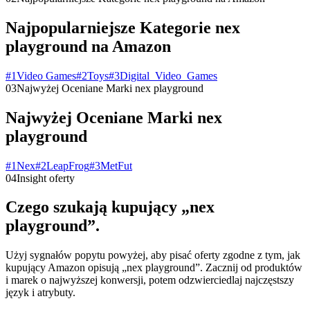
Najpopularniejsze Kategorie nex
playground na Amazon
#
1
Video Games
#
2
Toys
#
3
Digital_Video_Games
03
Najwyżej Oceniane Marki nex playground
Najwyżej Oceniane Marki nex
playground
#
1
Nex
#
2
LeapFrog
#
3
MetFut
04
Insight oferty
Czego szukają kupujący „nex
playground”.
Użyj sygnałów popytu powyżej, aby pisać oferty zgodne z tym, jak
kupujący Amazon opisują „nex playground”. Zacznij od produktów
i marek o najwyższej konwersji, potem odzwierciedlaj najczęstszy
język i atrybuty.