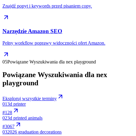
Znajdź popyt i keywords przed pisaniem copy.
Narzędzie Amazon SEO
Pełny workflow poprawy widoczności ofert Amazon.
05
Powiązane Wyszukiwania dla nex playground
Powiązane Wyszukiwania dla nex
playground
Eksploruj wszystkie terminy
01
3d printer
#
128
02
3d printed animals
#
3067
03
2026 graduation decorations