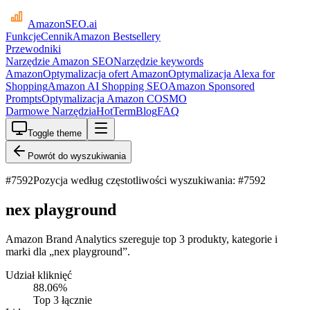
AmazonSEO
.ai
Funkcje
Cennik
Amazon Bestsellery
Przewodniki
Narzędzie Amazon SEO
Narzędzie keywords
Amazon
Optymalizacja ofert Amazon
Optymalizacja Alexa for
Shopping
Amazon AI Shopping SEO
Amazon Sponsored
Prompts
Optymalizacja Amazon COSMO
Darmowe Narzędzia
HotTerm
Blog
FAQ
Toggle theme
Powrót do wyszukiwania
#
7592
Pozycja według częstotliwości wyszukiwania: #7592
nex playground
Amazon Brand Analytics szereguje top 3 produkty, kategorie i
marki dla „nex playground”.
Udział kliknięć
88.06
%
Top 3 łącznie