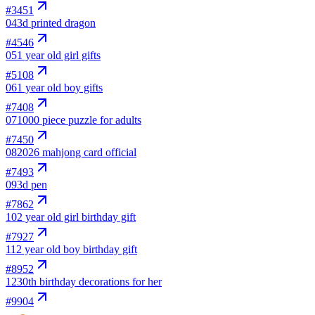
#
3451
04
3d printed dragon
#
4546
05
1 year old girl gifts
#
5108
06
1 year old boy gifts
#
7408
07
1000 piece puzzle for adults
#
7450
08
2026 mahjong card official
#
7493
09
3d pen
#
7862
10
2 year old girl birthday gift
#
7927
11
2 year old boy birthday gift
#
8952
12
30th birthday decorations for her
#
9904