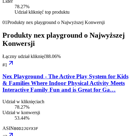
Lider
78.27
%
Udział kliknięć top produktu
01
Produkty nex playground o Najwyższej Konwersji
Produkty nex playground o Najwyższej
Konwersji
Łączny udział kliknięć
88.06
%
#
1
Nex Playground - The Active Play System for Kids
& Families Where Indoor Physical Activity Meets
Interactive Family Fun and is Great for Ga…
Udział w kliknięciach
78.27%
Udział w konwersji
53.44%
ASIN
B0D2JGYX3F