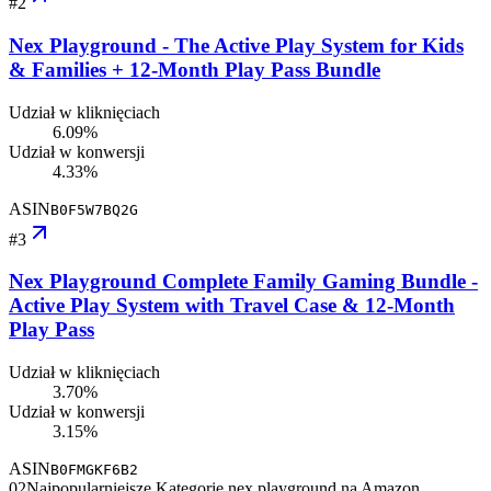
#
2
Nex Playground - The Active Play System for Kids
& Families + 12-Month Play Pass Bundle
Udział w kliknięciach
6.09%
Udział w konwersji
4.33%
ASIN
B0F5W7BQ2G
#
3
Nex Playground Complete Family Gaming Bundle -
Active Play System with Travel Case & 12-Month
Play Pass
Udział w kliknięciach
3.70%
Udział w konwersji
3.15%
ASIN
B0FMGKF6B2
02
Najpopularniejsze Kategorie nex playground na Amazon