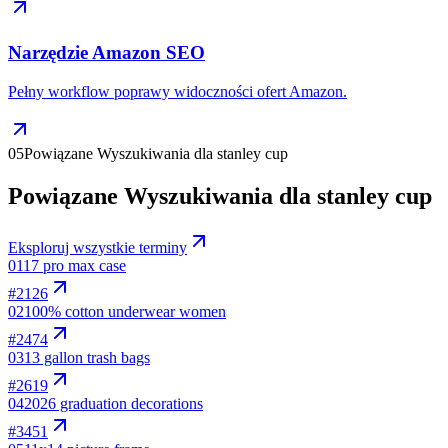
Narzędzie Amazon SEO
Pełny workflow poprawy widoczności ofert Amazon.
05
Powiązane Wyszukiwania dla stanley cup
Powiązane Wyszukiwania dla stanley cup
Eksploruj wszystkie terminy
01
17 pro max case
#
2126
02
100% cotton underwear women
#
2474
03
13 gallon trash bags
#
2619
04
2026 graduation decorations
#
3451