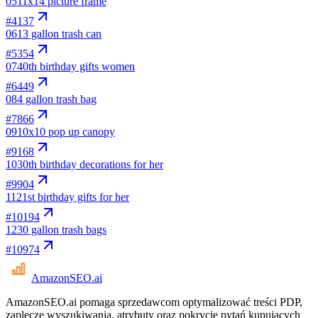
05
11x14 picture frame
#
4137
06
13 gallon trash can
#
5354
07
40th birthday gifts women
#
6449
08
4 gallon trash bag
#
7866
09
10x10 pop up canopy
#
9168
10
30th birthday decorations for her
#
9904
11
21st birthday gifts for her
#
10194
12
30 gallon trash bags
#
10974
AmazonSEO
.ai
AmazonSEO.ai pomaga sprzedawcom optymalizować treści PDP,
zaplecze wyszukiwania, atrybuty oraz pokrycie pytań kupujących