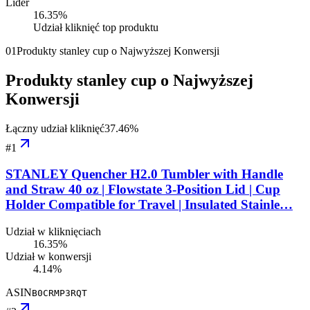
Lider
16.35
%
Udział kliknięć top produktu
01
Produkty stanley cup o Najwyższej Konwersji
Produkty stanley cup o Najwyższej
Konwersji
Łączny udział kliknięć
37.46
%
#
1
STANLEY Quencher H2.0 Tumbler with Handle
and Straw 40 oz | Flowstate 3-Position Lid | Cup
Holder Compatible for Travel | Insulated Stainle…
Udział w kliknięciach
16.35%
Udział w konwersji
4.14%
ASIN
B0CRMP3RQT