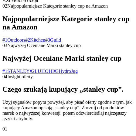
ASIN
B0CP9YB3Q4
02
Najpopularniejsze Kategorie stanley cup na Amazon
Najpopularniejsze Kategorie stanley cup
na Amazon
#
1
Outdoors
#
2
Kitchen
#
3
Guild
03
Najwyżej Oceniane Marki stanley cup
Najwyżej Oceniane Marki stanley cup
#
1
STANLEY
#
2
LUHOHI
#
3
HydroJug
04
Insight oferty
Czego szukają kupujący „stanley cup”.
Użyj sygnałów popytu powyżej, aby pisać oferty zgodne z tym, jak
kupujący Amazon opisują „stanley cup”. Zacznij od produktów i
marek o najwyższej konwersji, potem odzwierciedlaj najczęstszy
język i atrybuty.
01