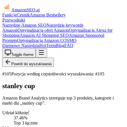
AmazonSEO
.ai
Funkcje
Cennik
Amazon Bestsellery
Przewodniki
Narzędzie Amazon SEO
Narzędzie keywords
Amazon
Optymalizacja ofert Amazon
Optymalizacja Alexa for
Shopping
Amazon AI Shopping SEO
Amazon Sponsored
Prompts
Optymalizacja Amazon COSMO
Darmowe Narzędzia
HotTerm
Blog
FAQ
Toggle theme
Powrót do wyszukiwania
#
105
Pozycja według częstotliwości wyszukiwania: #105
stanley cup
Amazon Brand Analytics szereguje top 3 produkty, kategorie i
marki dla „stanley cup”.
Udział kliknięć
37.46
%
Top 3 łącznie