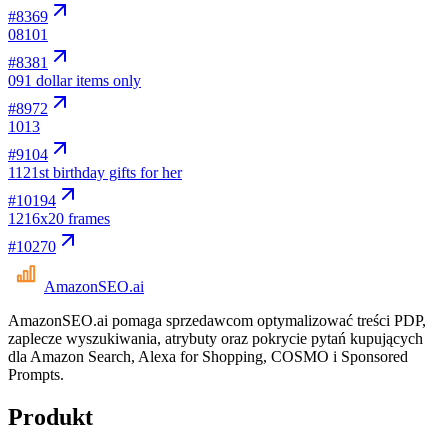
#
8369
08
101
#
8381
09
1 dollar items only
#
8972
10
13
#
9104
11
21st birthday gifts for her
#
10194
12
16x20 frames
#
10270
AmazonSEO
.ai
AmazonSEO.ai pomaga sprzedawcom optymalizować treści PDP,
zaplecze wyszukiwania, atrybuty oraz pokrycie pytań kupujących
dla Amazon Search, Alexa for Shopping, COSMO i Sponsored
Prompts.
Produkt