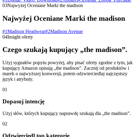
03
Najwyżej Oceniane Marki the madison
Najwyżej Oceniane Marki the madison
#
1
Madison Headwear
#
2
Madison Avenue
04
Insight oferty
Czego szukają kupujący „the madison”.
Użyj sygnałów popytu powyżej, aby pisać oferty zgodne z tym, jak
kupujący Amazon opisują „the madison”. Zacznij od produktów i
marek o najwyższej konwersji, potem odzwierciedlaj najczęstszy
język i atrybuty.
01
Dopasuj intencję
Użyj słów, których kupujący naprawdę szukają dla „the madison”.
02
Odzwierciedl top kategorie