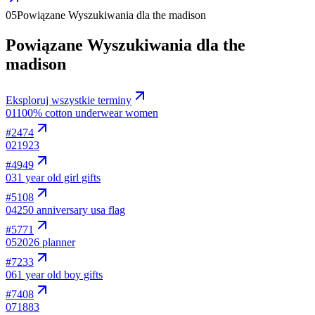
05
Powiązane Wyszukiwania dla the madison
Powiązane Wyszukiwania dla the
madison
Eksploruj wszystkie terminy
01
100% cotton underwear women
#
2474
02
1923
#
4949
03
1 year old girl gifts
#
5108
04
250 anniversary usa flag
#
5771
05
2026 planner
#
7233
06
1 year old boy gifts
#
7408
07
1883