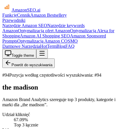
AmazonSEO
.ai
Funkcje
Cennik
Amazon Bestsellery
Przewodniki
Narzędzie Amazon SEO
Narzędzie keywords
Amazon
Optymalizacja ofert Amazon
Optymalizacja Alexa for
Shopping
Amazon AI Shopping SEO
Amazon Sponsored
Prompts
Optymalizacja Amazon COSMO
Darmowe Narzędzia
HotTerm
Blog
FAQ
Toggle theme
Powrót do wyszukiwania
#
94
Pozycja według częstotliwości wyszukiwania: #94
the madison
Amazon Brand Analytics szereguje top 3 produkty, kategorie i
marki dla „the madison”.
Udział kliknięć
67.09
%
Top 3 łącznie