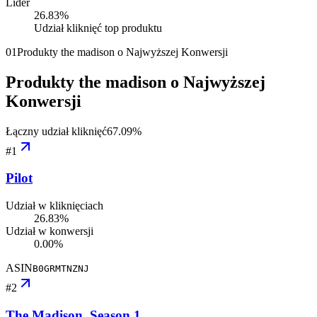
Lider
26.83
%
Udział kliknięć top produktu
01
Produkty the madison o Najwyższej Konwersji
Produkty the madison o Najwyższej
Konwersji
Łączny udział kliknięć
67.09
%
#
1
Pilot
Udział w kliknięciach
26.83%
Udział w konwersji
0.00%
ASIN
B0GRMTNZNJ
#
2
The Madison, Season 1