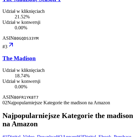
Udział w kliknięciach
21.52%
Udział w konwersji
0.00%
ASIN
B0GQDS33YM
#
3
The Madison
Udział w kliknięciach
18.74%
Udział w konwersji
0.00%
ASIN
B0FR1YK8T7
02
Najpopularniejsze Kategorie the madison na Amazon
Najpopularniejsze Kategorie the madison
na Amazon
#
1
Digital_Video_Download
#
2
Apparel
#
3
Digital_Ebook_Purchase