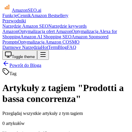
AmazonSEO
.ai
Funkcje
Cennik
Amazon Bestsellery
Przewodniki
Narzędzie Amazon SEO
Narzędzie keywords
Amazon
Optymalizacja ofert Amazon
Optymalizacja Alexa for
Shopping
Amazon AI Shopping SEO
Amazon Sponsored
Prompts
Optymalizacja Amazon COSMO
Darmowe Narzędzia
HotTerm
Blog
FAQ
Toggle theme
Powrót do Bloga
Tag
Artykuły z tagiem "Prodotti a
bassa concorrenza"
Przeglądaj wszystkie artykuły z tym tagiem
0 artykułów