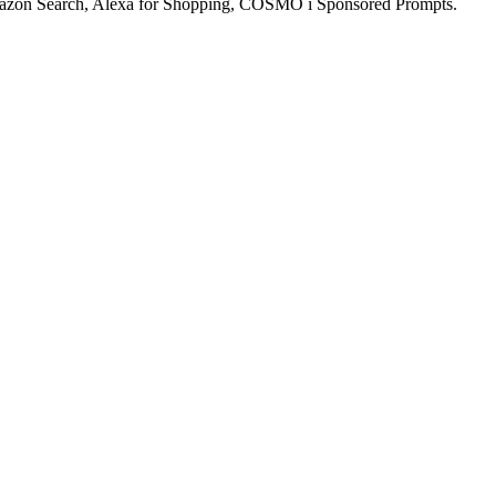
mazon Search, Alexa for Shopping, COSMO i Sponsored Prompts.