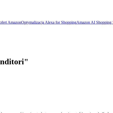
 ofert Amazon
Optymalizacja Alexa for Shopping
Amazon AI Shopping
nditori"