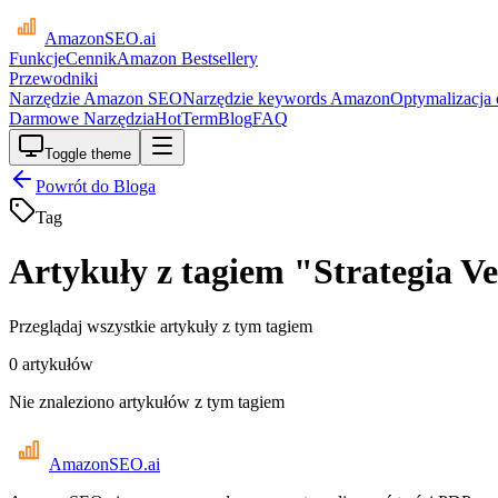
AmazonSEO
.ai
Funkcje
Cennik
Amazon Bestsellery
Przewodniki
Narzędzie Amazon SEO
Narzędzie keywords Amazon
Optymalizacja
Darmowe Narzędzia
HotTerm
Blog
FAQ
Toggle theme
Powrót do Bloga
Tag
Artykuły z tagiem "Strategia Ve
Przeglądaj wszystkie artykuły z tym tagiem
0 artykułów
Nie znaleziono artykułów z tym tagiem
AmazonSEO
.ai