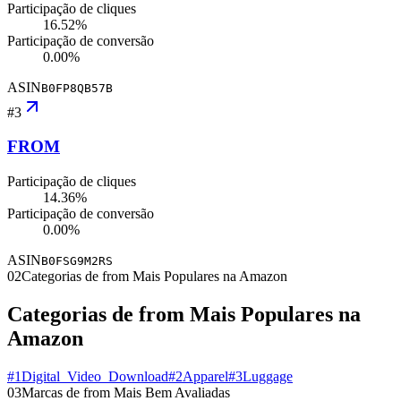
Participação de cliques
16.52%
Participação de conversão
0.00%
ASIN
B0FP8QB57B
#
3
FROM
Participação de cliques
14.36%
Participação de conversão
0.00%
ASIN
B0FSG9M2RS
02
Categorias de from Mais Populares na Amazon
Categorias de from Mais Populares na
Amazon
#
1
Digital_Video_Download
#
2
Apparel
#
3
Luggage
03
Marcas de from Mais Bem Avaliadas