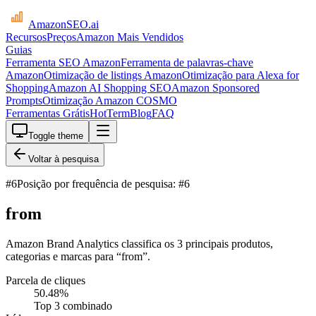
AmazonSEO
.ai
Recursos
Preços
Amazon Mais Vendidos
Guias
Ferramenta SEO Amazon
Ferramenta de palavras-chave
Amazon
Otimização de listings Amazon
Otimização para Alexa for
Shopping
Amazon AI Shopping SEO
Amazon Sponsored
Prompts
Otimização Amazon COSMO
Ferramentas Grátis
HotTerm
Blog
FAQ
Toggle theme
Voltar à pesquisa
#
6
Posição por frequência de pesquisa: #6
from
Amazon Brand Analytics classifica os 3 principais produtos,
categorias e marcas para “from”.
Parcela de cliques
50.48
%
Top 3 combinado