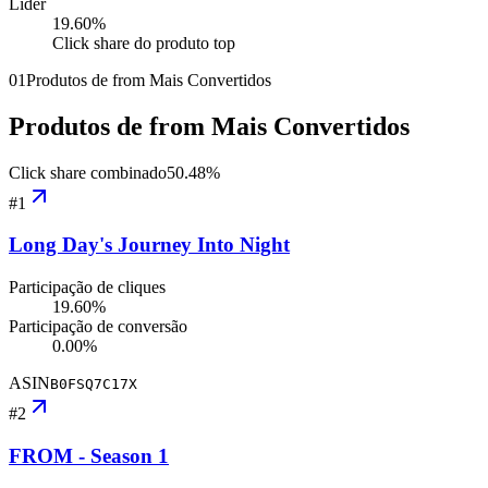
Líder
19.60
%
Click share do produto top
01
Produtos de from Mais Convertidos
Produtos de from Mais Convertidos
Click share combinado
50.48
%
#
1
Long Day's Journey Into Night
Participação de cliques
19.60%
Participação de conversão
0.00%
ASIN
B0FSQ7C17X
#
2
FROM - Season 1