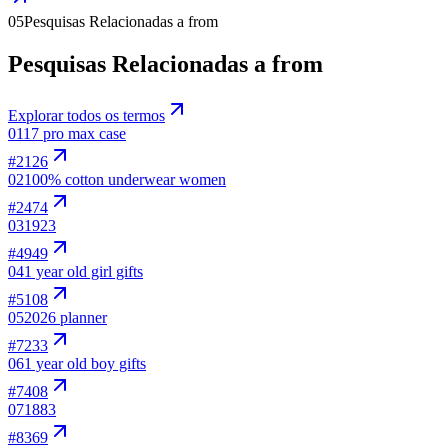
05
Pesquisas Relacionadas a from
Pesquisas Relacionadas a from
Explorar todos os termos
01
17 pro max case
#
2126
02
100% cotton underwear women
#
2474
03
1923
#
4949
04
1 year old girl gifts
#
5108
05
2026 planner
#
7233
06
1 year old boy gifts
#
7408
07
1883
#
8369