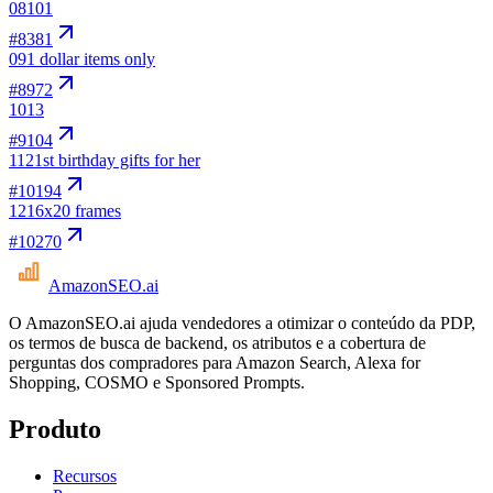
08
101
#
8381
09
1 dollar items only
#
8972
10
13
#
9104
11
21st birthday gifts for her
#
10194
12
16x20 frames
#
10270
AmazonSEO
.ai
O AmazonSEO.ai ajuda vendedores a otimizar o conteúdo da PDP,
os termos de busca de backend, os atributos e a cobertura de
perguntas dos compradores para Amazon Search, Alexa for
Shopping, COSMO e Sponsored Prompts.
Produto
Recursos