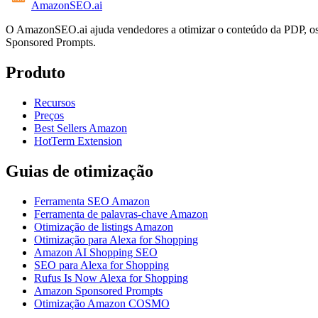
AmazonSEO
.ai
O AmazonSEO.ai ajuda vendedores a otimizar o conteúdo da PDP, os
Sponsored Prompts.
Produto
Recursos
Preços
Best Sellers Amazon
HotTerm Extension
Guias de otimização
Ferramenta SEO Amazon
Ferramenta de palavras-chave Amazon
Otimização de listings Amazon
Otimização para Alexa for Shopping
Amazon AI Shopping SEO
SEO para Alexa for Shopping
Rufus Is Now Alexa for Shopping
Amazon Sponsored Prompts
Otimização Amazon COSMO