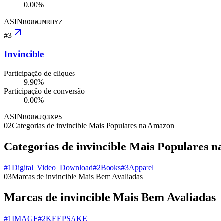
0.00%
ASIN
B08WJMRHYZ
#
3
Invincible
Participação de cliques
9.90%
Participação de conversão
0.00%
ASIN
B08WJQ3XP5
02
Categorias de invincible Mais Populares na Amazon
Categorias de invincible Mais Populares 
#
1
Digital_Video_Download
#
2
Books
#
3
Apparel
03
Marcas de invincible Mais Bem Avaliadas
Marcas de invincible Mais Bem Avaliadas
#
1
IMAGE
#
2
KEEPSAKE