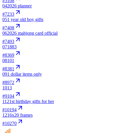
#
5108
04
2026 planner
#
7233
05
1 year old boy gifts
#
7408
06
2026 mahjong card official
#
7493
07
1883
#
8369
08
101
#
8381
09
1 dollar items only
#
8972
10
13
#
9104
11
21st birthday gifts for her
#
10194
12
16x20 frames
#
10270