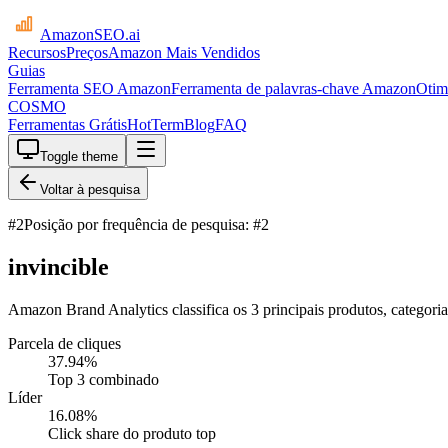
AmazonSEO
.ai
Recursos
Preços
Amazon Mais Vendidos
Guias
Ferramenta SEO Amazon
Ferramenta de palavras-chave Amazon
Otim
COSMO
Ferramentas Grátis
HotTerm
Blog
FAQ
Toggle theme
Voltar à pesquisa
#
2
Posição por frequência de pesquisa: #2
invincible
Amazon Brand Analytics classifica os 3 principais produtos, categoria
Parcela de cliques
37.94
%
Top 3 combinado
Líder
16.08
%
Click share do produto top