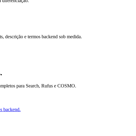
 diferenciação.
.
ets, descrição e termos backend sob medida.
.
ompletos para Search, Rufus e COSMO.
os backend.