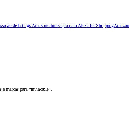
ização de listings Amazon
Otimização para Alexa for Shopping
Amazon
s e marcas para “invincible”.