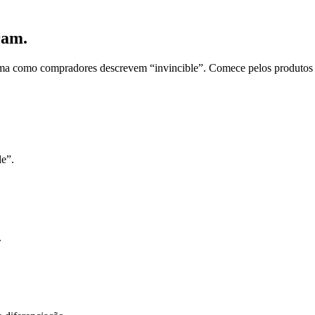
ram.
forma como compradores descrevem “invincible”. Comece pelos produtos 
le”.
.