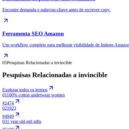
Encontre demanda e palavras-chave antes de escrever copy.
Ferramenta SEO Amazon
Um workflow completo para melhorar visibilidade de listings Amazo
05
Pesquisas Relacionadas a invincible
Pesquisas Relacionadas a invincible
Explorar todos os termos
01
100% cotton underwear women
#
2474
02
1923
#
4949
03
1 year old girl gifts