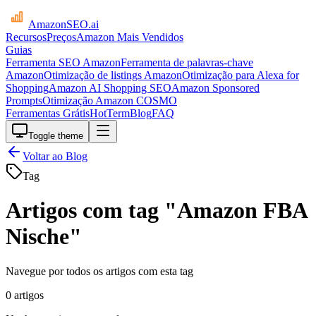
AmazonSEO
.ai
Recursos
Preços
Amazon Mais Vendidos
Guias
Ferramenta SEO Amazon
Ferramenta de palavras-chave
Amazon
Otimização de listings Amazon
Otimização para Alexa for
Shopping
Amazon AI Shopping SEO
Amazon Sponsored
Prompts
Otimização Amazon COSMO
Ferramentas Grátis
HotTerm
Blog
FAQ
Toggle theme
Voltar ao Blog
Tag
Artigos com tag "Amazon FBA
Nische"
Navegue por todos os artigos com esta tag
0 artigos