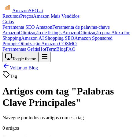
AmazonSEO
.ai
Recursos
Preços
Amazon Mais Vendidos
Guias
Ferramenta SEO Amazon
Ferramenta de palavras-chave
Amazon
Otimização de listings Amazon
Otimização para Alexa for
Shopping
Amazon AI Shopping SEO
Amazon Sponsored
Prompts
Otimização Amazon COSMO
Ferramentas Grátis
HotTerm
Blog
FAQ
Toggle theme
Voltar ao Blog
Tag
Artigos com tag "Palabras
Clave Principales"
Navegue por todos os artigos com esta tag
0 artigos