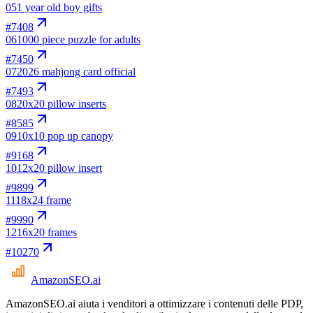
05
1 year old boy gifts
#
7408
06
1000 piece puzzle for adults
#
7450
07
2026 mahjong card official
#
7493
08
20x20 pillow inserts
#
8585
09
10x10 pop up canopy
#
9168
10
12x20 pillow insert
#
9899
11
18x24 frame
#
9990
12
16x20 frames
#
10270
AmazonSEO
.ai
AmazonSEO.ai aiuta i venditori a ottimizzare i contenuti delle PDP,