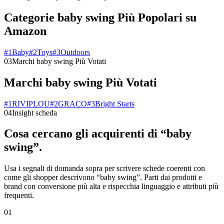
Categorie baby swing Più Popolari su
Amazon
#
1
Baby
#
2
Toys
#
3
Outdoors
03
Marchi baby swing Più Votati
Marchi baby swing Più Votati
#
1
RIVIPLOU
#
2
GRACO
#
3
Bright Starts
04
Insight scheda
Cosa cercano gli acquirenti di “baby
swing”.
Usa i segnali di domanda sopra per scrivere schede coerenti con
come gli shopper descrivono “baby swing”. Parti dai prodotti e
brand con conversione più alta e rispecchia linguaggio e attributi più
frequenti.
01