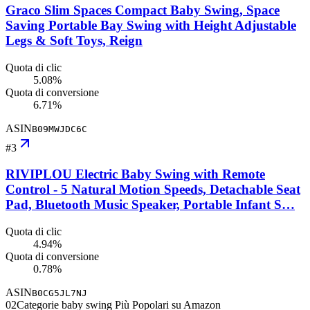
Graco Slim Spaces Compact Baby Swing, Space
Saving Portable Bay Swing with Height Adjustable
Legs & Soft Toys, Reign
Quota di clic
5.08%
Quota di conversione
6.71%
ASIN
B09MWJDC6C
#
3
RIVIPLOU Electric Baby Swing with Remote
Control - 5 Natural Motion Speeds, Detachable Seat
Pad, Bluetooth Music Speaker, Portable Infant S…
Quota di clic
4.94%
Quota di conversione
0.78%
ASIN
B0CG5JL7NJ
02
Categorie baby swing Più Popolari su Amazon