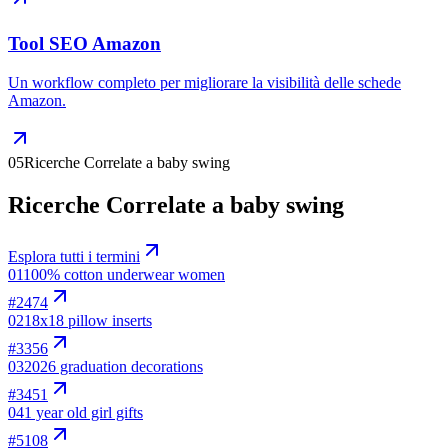
Tool SEO Amazon
Un workflow completo per migliorare la visibilità delle schede
Amazon.
05
Ricerche Correlate a baby swing
Ricerche Correlate a baby swing
Esplora tutti i termini
01
100% cotton underwear women
#
2474
02
18x18 pillow inserts
#
3356
03
2026 graduation decorations
#
3451
04
1 year old girl gifts
#
5108