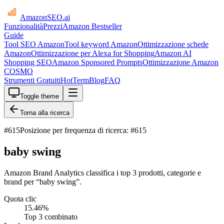
AmazonSEO
.ai
Funzionalità
Prezzi
Amazon Bestseller
Guide
Tool SEO Amazon
Tool keyword Amazon
Ottimizzazione schede
Amazon
Ottimizzazione per Alexa for Shopping
Amazon AI
Shopping SEO
Amazon Sponsored Prompts
Ottimizzazione Amazon
COSMO
Strumenti Gratuiti
HotTerm
Blog
FAQ
Toggle theme
Torna alla ricerca
#
615
Posizione per frequenza di ricerca: #615
baby swing
Amazon Brand Analytics classifica i top 3 prodotti, categorie e
brand per “baby swing”.
Quota clic
15.46
%
Top 3 combinato