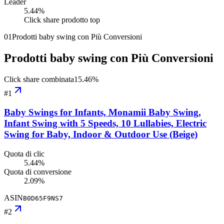
Leader
5.44
%
Click share prodotto top
01
Prodotti baby swing con Più Conversioni
Prodotti baby swing con Più Conversioni
Click share combinata
15.46
%
#
1
Baby Swings for Infants, Monamii Baby Swing,
Infant Swing with 5 Speeds, 10 Lullabies, Electric
Swing for Baby, Indoor & Outdoor Use (Beige)
Quota di clic
5.44%
Quota di conversione
2.09%
ASIN
B0D65F9NS7
#
2