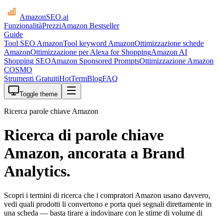
AmazonSEO
.ai
Funzionalità
Prezzi
Amazon Bestseller
Guide
Tool SEO Amazon
Tool keyword Amazon
Ottimizzazione schede
Amazon
Ottimizzazione per Alexa for Shopping
Amazon AI
Shopping SEO
Amazon Sponsored Prompts
Ottimizzazione Amazon
COSMO
Strumenti Gratuiti
HotTerm
Blog
FAQ
Toggle theme
Ricerca parole chiave Amazon
Ricerca di parole chiave
Amazon, ancorata a Brand
Analytics.
Scopri i termini di ricerca che i compratori Amazon usano davvero,
vedi quali prodotti li convertono e porta quei segnali direttamente in
una scheda — basta tirare a indovinare con le stime di volume di