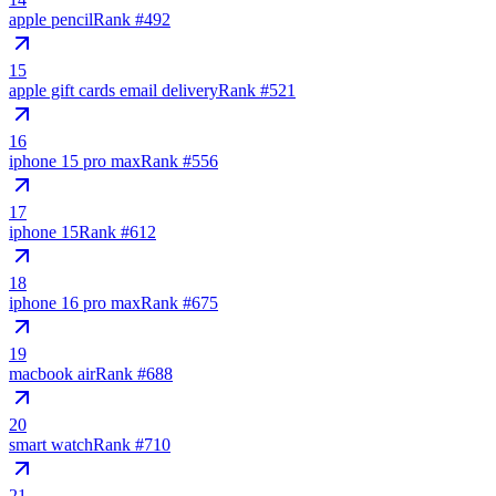
apple pencil
Rank #
492
15
apple gift cards email delivery
Rank #
521
16
iphone 15 pro max
Rank #
556
17
iphone 15
Rank #
612
18
iphone 16 pro max
Rank #
675
19
macbook air
Rank #
688
20
smart watch
Rank #
710
21