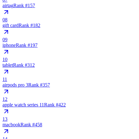
airtag
Rank #
157
08
gift card
Rank #
182
09
iphone
Rank #
197
10
tablet
Rank #
312
11
airpods pro 3
Rank #
357
12
apple watch series 11
Rank #
422
13
macbook
Rank #
458
14