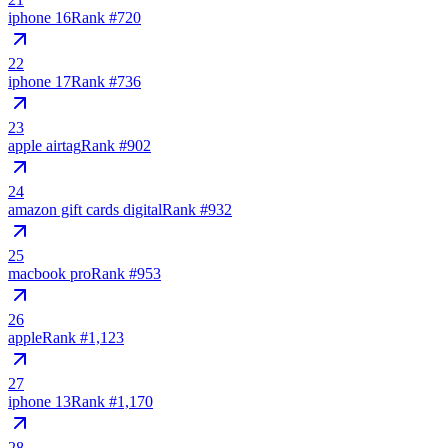
iphone 16
Rank #
720
22
iphone 17
Rank #
736
23
apple airtag
Rank #
902
24
amazon gift cards digital
Rank #
932
25
macbook pro
Rank #
953
26
apple
Rank #
1,123
27
iphone 13
Rank #
1,170
28