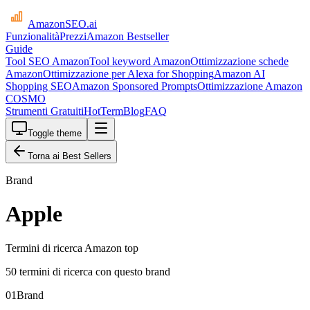
AmazonSEO
.ai
Funzionalità
Prezzi
Amazon Bestseller
Guide
Tool SEO Amazon
Tool keyword Amazon
Ottimizzazione schede
Amazon
Ottimizzazione per Alexa for Shopping
Amazon AI
Shopping SEO
Amazon Sponsored Prompts
Ottimizzazione Amazon
COSMO
Strumenti Gratuiti
HotTerm
Blog
FAQ
Toggle theme
Torna ai Best Sellers
Brand
Apple
Termini di ricerca Amazon top
50 termini di ricerca con questo brand
01
Brand