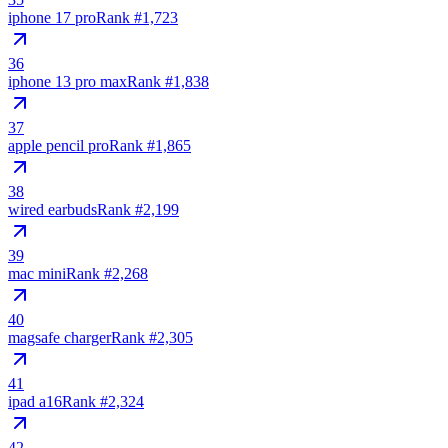
iphone 17 pro
Rank #
1,723
36
iphone 13 pro max
Rank #
1,838
37
apple pencil pro
Rank #
1,865
38
wired earbuds
Rank #
2,199
39
mac mini
Rank #
2,268
40
magsafe charger
Rank #
2,305
41
ipad a16
Rank #
2,324
42