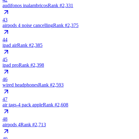
audifonos inalambricos
Rank #
2,331
43
airpods 4 noise cancelling
Rank #
2,375
44
ipad air
Rank #
2,385
45
ipad pro
Rank #
2,398
46
wired headphones
Rank #
2,593
47
air tags-4 pack apple
Rank #
2,608
48
airpods 4
Rank #
2,713
49