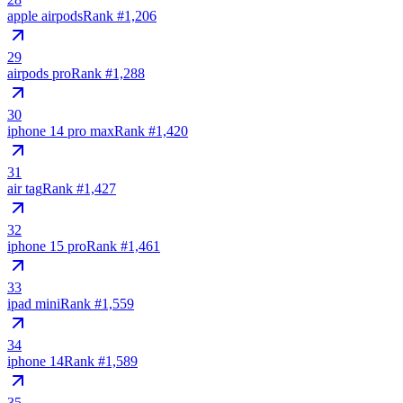
apple airpods
Rank #
1,206
29
airpods pro
Rank #
1,288
30
iphone 14 pro max
Rank #
1,420
31
air tag
Rank #
1,427
32
iphone 15 pro
Rank #
1,461
33
ipad mini
Rank #
1,559
34
iphone 14
Rank #
1,589
35