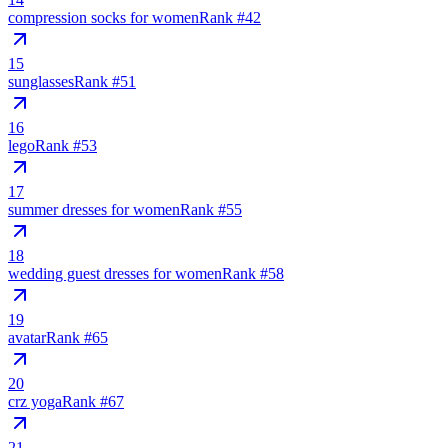
compression socks for women
Rank #
42
15
sunglasses
Rank #
51
16
lego
Rank #
53
17
summer dresses for women
Rank #
55
18
wedding guest dresses for women
Rank #
58
19
avatar
Rank #
65
20
crz yoga
Rank #
67
21