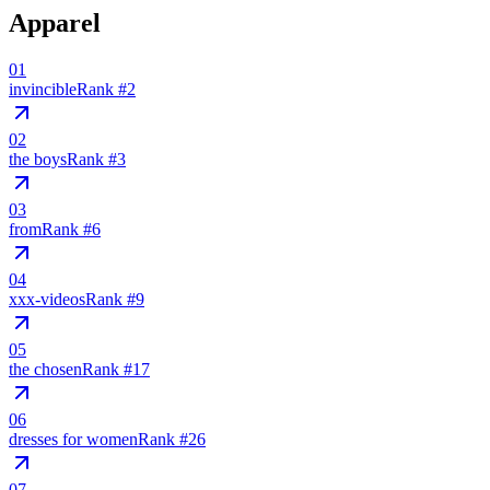
Apparel
01
invincible
Rank #
2
02
the boys
Rank #
3
03
from
Rank #
6
04
xxx-videos
Rank #
9
05
the chosen
Rank #
17
06
dresses for women
Rank #
26
07