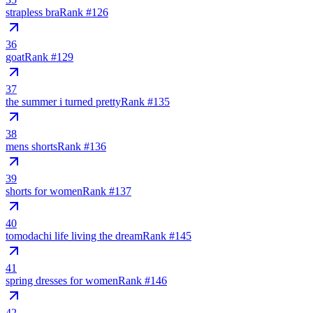
strapless bra
Rank #
126
36
goat
Rank #
129
37
the summer i turned pretty
Rank #
135
38
mens shorts
Rank #
136
39
shorts for women
Rank #
137
40
tomodachi life living the dream
Rank #
145
41
spring dresses for women
Rank #
146
42