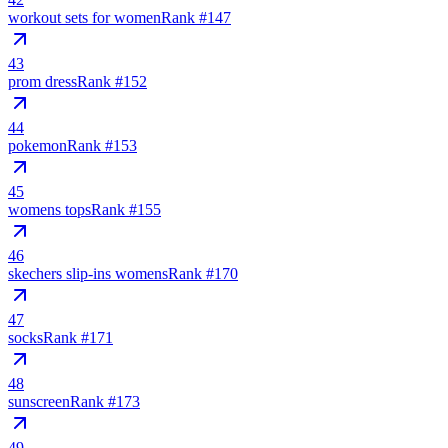
workout sets for women
Rank #
147
43
prom dress
Rank #
152
44
pokemon
Rank #
153
45
womens tops
Rank #
155
46
skechers slip-ins womens
Rank #
170
47
socks
Rank #
171
48
sunscreen
Rank #
173
49