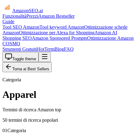
AmazonSEO
.ai
Funzionalità
Prezzi
Amazon Bestseller
Guide
Tool SEO Amazon
Tool keyword Amazon
Ottimizzazione schede
Amazon
Ottimizzazione per Alexa for Shopping
Amazon AI
Shopping SEO
Amazon Sponsored Prompts
Ottimizzazione Amazon
COSMO
Strumenti Gratuiti
HotTerm
Blog
FAQ
Toggle theme
Torna ai Best Sellers
Categoria
Apparel
Termini di ricerca Amazon top
50 termini di ricerca popolari
01
Categoria