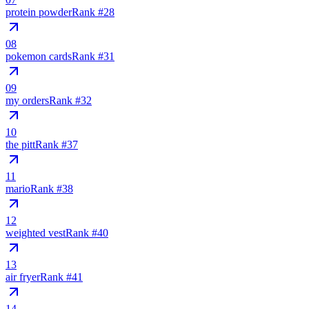
protein powder
Rank #
28
08
pokemon cards
Rank #
31
09
my orders
Rank #
32
10
the pitt
Rank #
37
11
mario
Rank #
38
12
weighted vest
Rank #
40
13
air fryer
Rank #
41
14