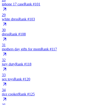
iphone 17 case
Rank #
101
29
white dress
Rank #
103
30
dress
Rank #
108
31
mothers day gifts for mom
Rank #
117
32
jury duty
Rank #
118
33
sex toys
Rank #
120
34
rice cooker
Rank #
125
35