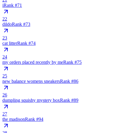
i
Rank #
71
22
dildo
Rank #
73
23
cat litter
Rank #
74
24
my orders placed recently by me
Rank #
75
25
new balance womens sneakers
Rank #
86
26
dumpling squishy mystery box
Rank #
89
27
the madison
Rank #
94
28