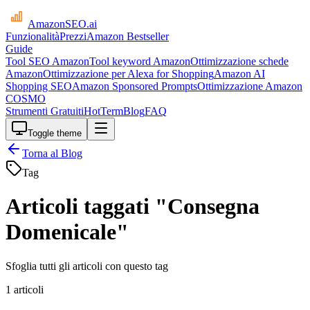
AmazonSEO
.ai
Funzionalità
Prezzi
Amazon Bestseller
Guide
Tool SEO Amazon
Tool keyword Amazon
Ottimizzazione schede
Amazon
Ottimizzazione per Alexa for Shopping
Amazon AI
Shopping SEO
Amazon Sponsored Prompts
Ottimizzazione Amazon
COSMO
Strumenti Gratuiti
HotTerm
Blog
FAQ
Toggle theme
Torna al Blog
Tag
Articoli taggati "Consegna
Domenicale"
Sfoglia tutti gli articoli con questo tag
1 articoli