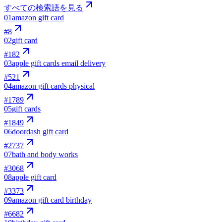
すべての検索語を見る
01
amazon gift card
#
8
02
gift card
#
182
03
apple gift cards email delivery
#
521
04
amazon gift cards physical
#
1789
05
gift cards
#
1849
06
doordash gift card
#
2737
07
bath and body works
#
3068
08
apple gift card
#
3373
09
amazon gift card birthday
#
6682