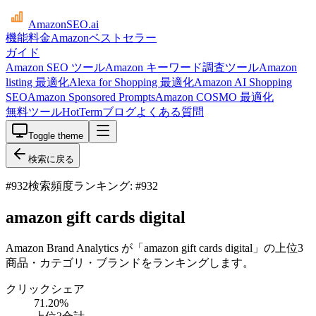
AmazonSEO
.ai
機能
料金
Amazonベストセラー
ガイド
Amazon SEO ツール
Amazon キーワード調査ツール
Amazon
listing 最適化
Alexa for Shopping 最適化
Amazon AI Shopping
SEO
Amazon Sponsored Prompts
Amazon COSMO 最適化
無料ツール
HotTerm
ブログ
よくある質問
Toggle theme
検索に戻る
#
932
検索頻度ランキング: #932
amazon gift cards digital
Amazon Brand Analytics が「amazon gift cards digital」の上位3
商品・カテゴリ・ブランドをランキングします。
クリックシェア
71.20
%