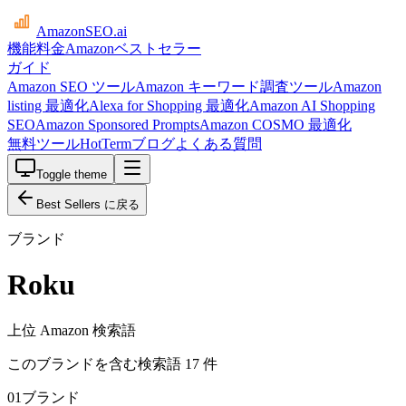
AmazonSEO
.ai
機能
料金
Amazonベストセラー
ガイド
Amazon SEO ツール
Amazon キーワード調査ツール
Amazon
listing 最適化
Alexa for Shopping 最適化
Amazon AI Shopping
SEO
Amazon Sponsored Prompts
Amazon COSMO 最適化
無料ツール
HotTerm
ブログ
よくある質問
Toggle theme
Best Sellers に戻る
ブランド
Roku
上位 Amazon 検索語
このブランドを含む検索語 17 件
01
ブランド