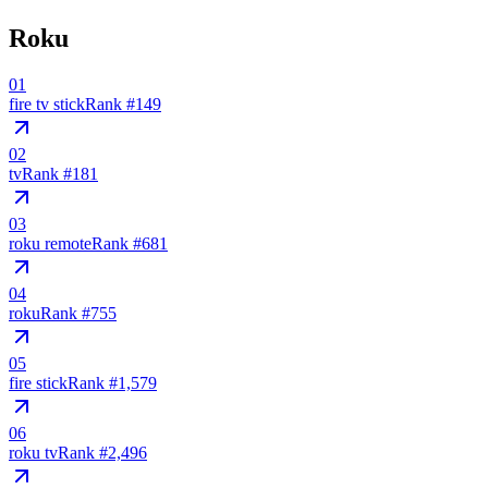
Roku
01
fire tv stick
Rank #
149
02
tv
Rank #
181
03
roku remote
Rank #
681
04
roku
Rank #
755
05
fire stick
Rank #
1,579
06
roku tv
Rank #
2,496