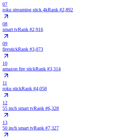
07
roku streaming stick 4k
Rank #
2,892
08
smart tv
Rank #
2,916
09
firestick
Rank #
3,073
10
amazon fire stick
Rank #
3,314
11
roku stick
Rank #
4,058
12
55 inch smart tv
Rank #
6,328
13
50 inch smart tv
Rank #
7,327