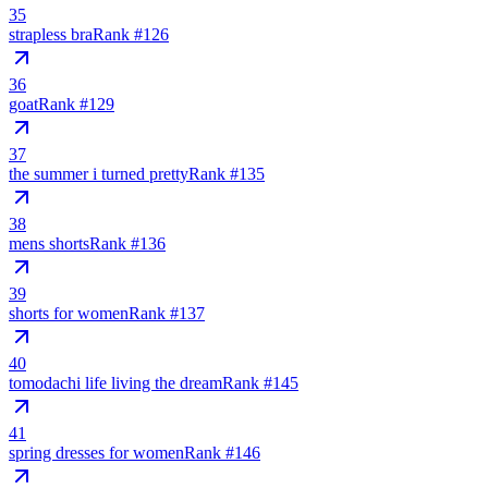
35
strapless bra
Rank #
126
36
goat
Rank #
129
37
the summer i turned pretty
Rank #
135
38
mens shorts
Rank #
136
39
shorts for women
Rank #
137
40
tomodachi life living the dream
Rank #
145
41
spring dresses for women
Rank #
146