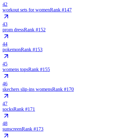
42
workout sets for women
Rank #
147
43
prom dress
Rank #
152
44
pokemon
Rank #
153
45
womens tops
Rank #
155
46
skechers slip-ins womens
Rank #
170
47
socks
Rank #
171
48
sunscreen
Rank #
173