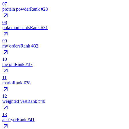
07
protein powder
Rank #
28
08
pokemon cards
Rank #
31
09
my orders
Rank #
32
10
the pitt
Rank #
37
11
mario
Rank #
38
12
weighted vest
Rank #
40
13
air fryer
Rank #
41