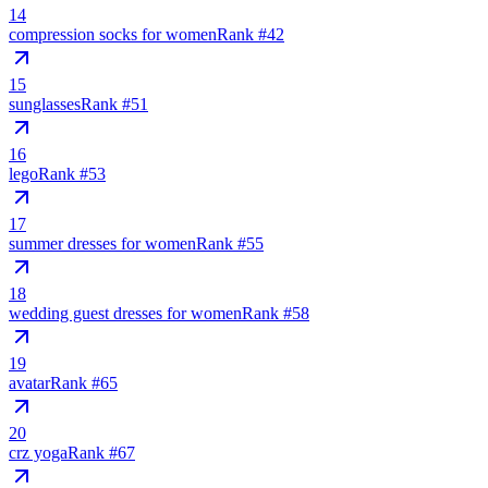
14
compression socks for women
Rank #
42
15
sunglasses
Rank #
51
16
lego
Rank #
53
17
summer dresses for women
Rank #
55
18
wedding guest dresses for women
Rank #
58
19
avatar
Rank #
65
20
crz yoga
Rank #
67