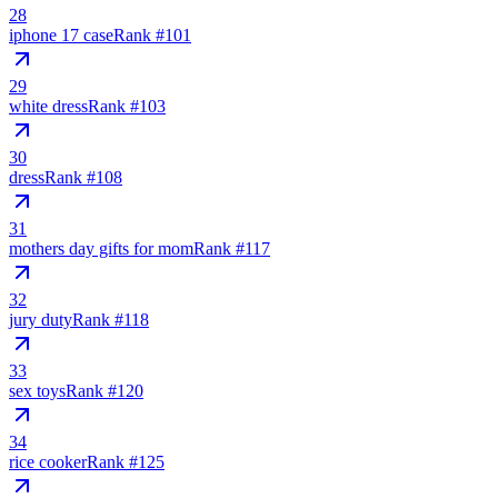
28
iphone 17 case
Rank #
101
29
white dress
Rank #
103
30
dress
Rank #
108
31
mothers day gifts for mom
Rank #
117
32
jury duty
Rank #
118
33
sex toys
Rank #
120
34
rice cooker
Rank #
125