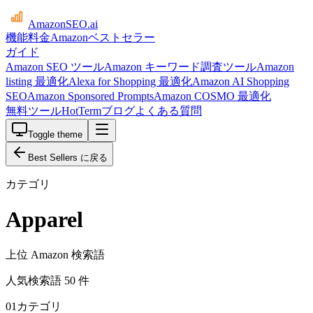
AmazonSEO
.ai
機能
料金
Amazonベストセラー
ガイド
Amazon SEO ツール
Amazon キーワード調査ツール
Amazon
listing 最適化
Alexa for Shopping 最適化
Amazon AI Shopping
SEO
Amazon Sponsored Prompts
Amazon COSMO 最適化
無料ツール
HotTerm
ブログ
よくある質問
Toggle theme
Best Sellers に戻る
カテゴリ
Apparel
上位 Amazon 検索語
人気検索語 50 件
01
カテゴリ