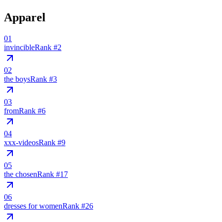
Apparel
01
invincible
Rank #
2
02
the boys
Rank #
3
03
from
Rank #
6
04
xxx-videos
Rank #
9
05
the chosen
Rank #
17
06
dresses for women
Rank #
26