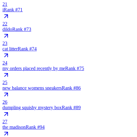
21
i
Rank #
71
22
dildo
Rank #
73
23
cat litter
Rank #
74
24
my orders placed recently by me
Rank #
75
25
new balance womens sneakers
Rank #
86
26
dumpling squishy mystery box
Rank #
89
27
the madison
Rank #
94