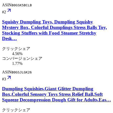
ASIN
B0GSK5BCLB
#
2
Squishy Dumpling Toys, Dumpling Squishy
Mystery Box, Colorful Dumplings Stress Balls Toy,
Stocking Stuffers with Food Steamer Stretchy
Desk…
クリックシェア
4.56%
コンバージョンシェア
1.77%
ASIN
B0GSJLGK26
#
3
Dumpling Squishies,Giant Glitter Dumpling
Box,Colorful Sensory Toys Stress Relief Ball,Soft
Squeeze Decompression Dough Gift for Adults,Eas…
クリックシェア