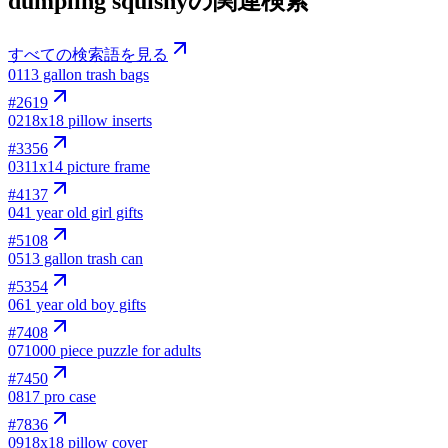
dumpling squishyの関連検索
すべての検索語を見る
01
13 gallon trash bags
#
2619
02
18x18 pillow inserts
#
3356
03
11x14 picture frame
#
4137
04
1 year old girl gifts
#
5108
05
13 gallon trash can
#
5354
06
1 year old boy gifts
#
7408
07
1000 piece puzzle for adults
#
7450
08
17 pro case
#
7836
09
18x18 pillow cover