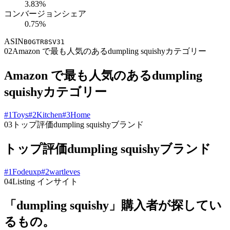
3.83%
コンバージョンシェア
0.75%
ASIN
B0GTR8SV31
02
Amazon で最も人気のあるdumpling squishyカテゴリー
Amazon で最も人気のあるdumpling
squishyカテゴリー
#
1
Toys
#
2
Kitchen
#
3
Home
03
トップ評価dumpling squishyブランド
トップ評価dumpling squishyブランド
#
1
Fodeuxp
#
2
wartleves
04
Listing インサイト
「dumpling squishy」購入者が探してい
るもの。