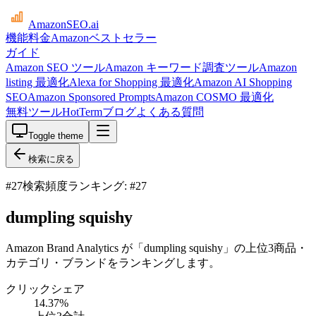
AmazonSEO
.ai
機能
料金
Amazonベストセラー
ガイド
Amazon SEO ツール
Amazon キーワード調査ツール
Amazon
listing 最適化
Alexa for Shopping 最適化
Amazon AI Shopping
SEO
Amazon Sponsored Prompts
Amazon COSMO 最適化
無料ツール
HotTerm
ブログ
よくある質問
Toggle theme
検索に戻る
#
27
検索頻度ランキング: #27
dumpling squishy
Amazon Brand Analytics が「dumpling squishy」の上位3商品・
カテゴリ・ブランドをランキングします。
クリックシェア
14.37
%