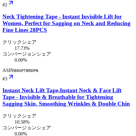
#
2
Neck Tightening Tape - Instant Invisible Lift for
Women, Perfect for Sagging on Neck and Reducing
Fine Lines 28PCS
クリックシェア
17.73%
コンバージョンシェア
0.00%
ASIN
B0GPTBRDPN
#
3
Instant Neck Lift Tape,Instant Neck & Face Lift
Tape - Invisible & Breathable for Tightening
Sagging Skin, Smoothing Wrinkles & Double Chin
クリックシェア
10.58%
コンバージョンシェア
0.00%