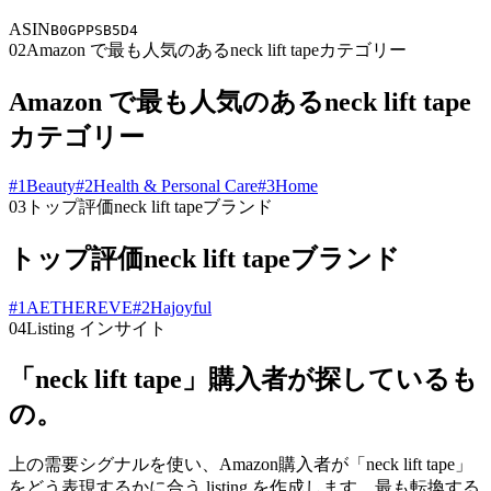
ASIN
B0GPPSB5D4
02
Amazon で最も人気のあるneck lift tapeカテゴリー
Amazon で最も人気のあるneck lift tape
カテゴリー
#
1
Beauty
#
2
Health & Personal Care
#
3
Home
03
トップ評価neck lift tapeブランド
トップ評価neck lift tapeブランド
#
1
AETHEREVE
#
2
Hajoyful
04
Listing インサイト
「neck lift tape」購入者が探しているも
の。
上の需要シグナルを使い、Amazon購入者が「neck lift tape」
をどう表現するかに合う listing を作成します。最も転換する