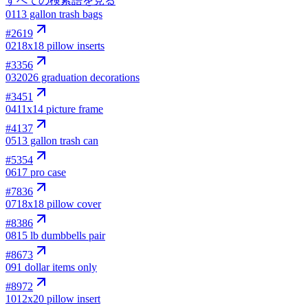
すべての検索語を見る
01
13 gallon trash bags
#
2619
02
18x18 pillow inserts
#
3356
03
2026 graduation decorations
#
3451
04
11x14 picture frame
#
4137
05
13 gallon trash can
#
5354
06
17 pro case
#
7836
07
18x18 pillow cover
#
8386
08
15 lb dumbbells pair
#
8673
09
1 dollar items only
#
8972
10
12x20 pillow insert