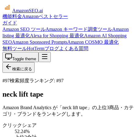
AmazonSEO
.ai
機能
料金
Amazonベストセラー
ガイド
Amazon SEO ツール
Amazon キーワード調査ツール
Amazon
listing 最適化
Alexa for Shopping 最適化
Amazon AI Shopping
SEO
Amazon Sponsored Prompts
Amazon COSMO 最適化
無料ツール
HotTerm
ブログ
よくある質問
Toggle theme
検索に戻る
#
97
検索頻度ランキング: #97
neck lift tape
Amazon Brand Analytics が「neck lift tape」の上位3商品・カテ
ゴリ・ブランドをランキングします。
クリックシェア
52.24
%