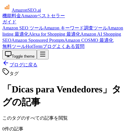
AmazonSEO
.ai
機能
料金
Amazonベストセラー
ガイド
Amazon SEO ツール
Amazon キーワード調査ツール
Amazon
listing 最適化
Alexa for Shopping 最適化
Amazon AI Shopping
SEO
Amazon Sponsored Prompts
Amazon COSMO 最適化
無料ツール
HotTerm
ブログ
よくある質問
Toggle theme
ブログに戻る
タグ
「Dicas para Vendedores」タ
グの記事
このタグのすべての記事を閲覧
0件の記事