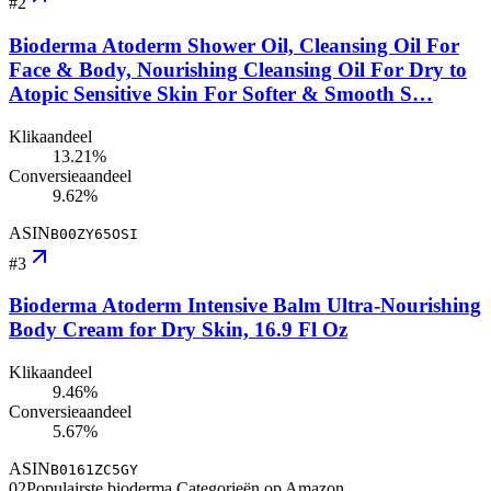
#
2
Bioderma Atoderm Shower Oil, Cleansing Oil For
Face & Body, Nourishing Cleansing Oil For Dry to
Atopic Sensitive Skin For Softer & Smooth S…
Klikaandeel
13.21%
Conversieaandeel
9.62%
ASIN
B00ZY65OSI
#
3
Bioderma Atoderm Intensive Balm Ultra-Nourishing
Body Cream for Dry Skin, 16.9 Fl Oz
Klikaandeel
9.46%
Conversieaandeel
5.67%
ASIN
B0161ZC5GY
02
Populairste bioderma Categorieën op Amazon