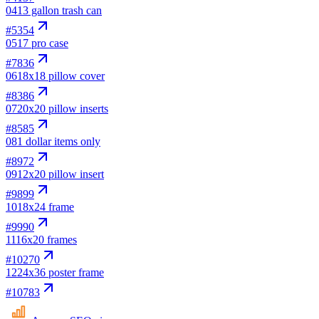
04
13 gallon trash can
#
5354
05
17 pro case
#
7836
06
18x18 pillow cover
#
8386
07
20x20 pillow inserts
#
8585
08
1 dollar items only
#
8972
09
12x20 pillow insert
#
9899
10
18x24 frame
#
9990
11
16x20 frames
#
10270
12
24x36 poster frame
#
10783