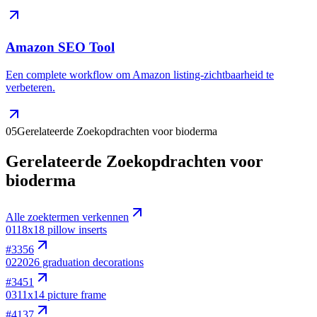
Amazon SEO Tool
Een complete workflow om Amazon listing-zichtbaarheid te
verbeteren.
05
Gerelateerde Zoekopdrachten voor bioderma
Gerelateerde Zoekopdrachten voor
bioderma
Alle zoektermen verkennen
01
18x18 pillow inserts
#
3356
02
2026 graduation decorations
#
3451
03
11x14 picture frame
#
4137