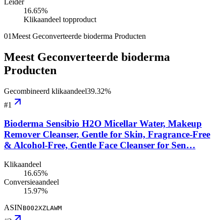
Leider
16.65
%
Klikaandeel topproduct
01
Meest Geconverteerde bioderma Producten
Meest Geconverteerde bioderma
Producten
Gecombineerd klikaandeel
39.32
%
#
1
Bioderma Sensibio H2O Micellar Water, Makeup
Remover Cleanser, Gentle for Skin, Fragrance-Free
& Alcohol-Free, Gentle Face Cleanser for Sen…
Klikaandeel
16.65%
Conversieaandeel
15.97%
ASIN
B002XZLAWM