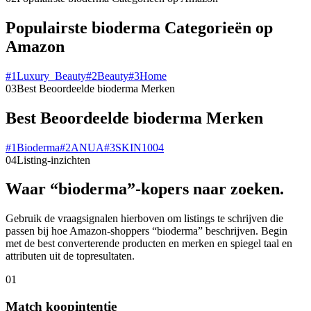
Populairste bioderma Categorieën op
Amazon
#
1
Luxury_Beauty
#
2
Beauty
#
3
Home
03
Best Beoordeelde bioderma Merken
Best Beoordeelde bioderma Merken
#
1
Bioderma
#
2
ANUA
#
3
SKIN1004
04
Listing-inzichten
Waar “bioderma”-kopers naar zoeken.
Gebruik de vraagsignalen hierboven om listings te schrijven die
passen bij hoe Amazon-shoppers “bioderma” beschrijven. Begin
met de best converterende producten en merken en spiegel taal en
attributen uit de topresultaten.
01
Match koopintentie