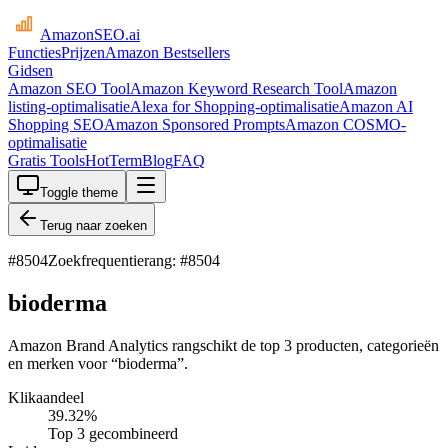
AmazonSEO
.ai
Functies
Prijzen
Amazon Bestsellers
Gidsen
Amazon SEO Tool
Amazon Keyword Research Tool
Amazon
listing-optimalisatie
Alexa for Shopping-optimalisatie
Amazon AI
Shopping SEO
Amazon Sponsored Prompts
Amazon COSMO-
optimalisatie
Gratis Tools
HotTerm
Blog
FAQ
Toggle theme
Terug naar zoeken
#
8504
Zoekfrequentierang: #8504
bioderma
Amazon Brand Analytics rangschikt de top 3 producten, categorieën
en merken voor “bioderma”.
Klikaandeel
39.32
%
Top 3 gecombineerd