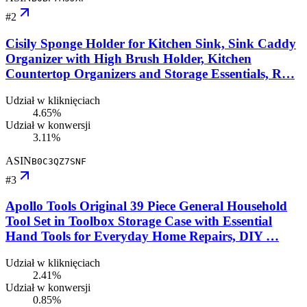
#
2
Cisily Sponge Holder for Kitchen Sink, Sink Caddy
Organizer with High Brush Holder, Kitchen
Countertop Organizers and Storage Essentials, R…
Udział w kliknięciach
4.65%
Udział w konwersji
3.11%
ASIN
B0C3QZ7SNF
#
3
Apollo Tools Original 39 Piece General Household
Tool Set in Toolbox Storage Case with Essential
Hand Tools for Everyday Home Repairs, DIY …
Udział w kliknięciach
2.41%
Udział w konwersji
0.85%