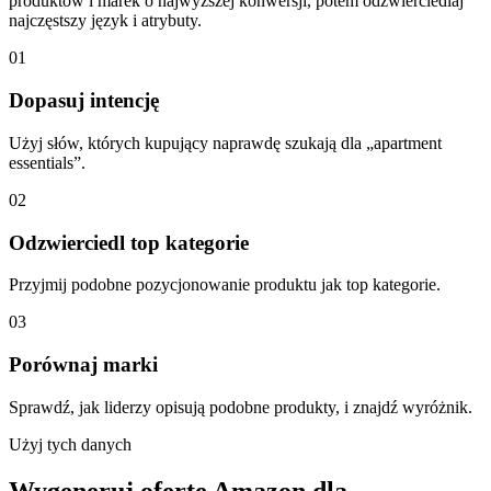
produktów i marek o najwyższej konwersji, potem odzwierciedlaj
najczęstszy język i atrybuty.
01
Dopasuj intencję
Użyj słów, których kupujący naprawdę szukają dla „apartment
essentials”.
02
Odzwierciedl top kategorie
Przyjmij podobne pozycjonowanie produktu jak top kategorie.
03
Porównaj marki
Sprawdź, jak liderzy opisują podobne produkty, i znajdź wyróżnik.
Użyj tych danych
Wygeneruj ofertę Amazon dla