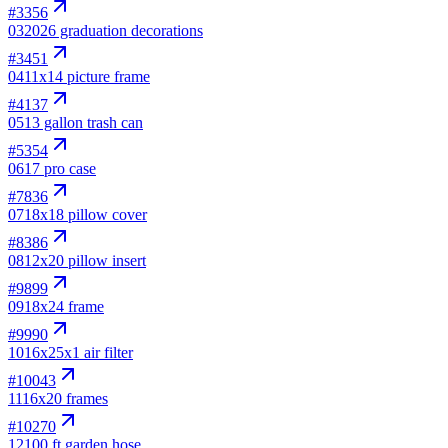
#
3356
03
2026 graduation decorations
#
3451
04
11x14 picture frame
#
4137
05
13 gallon trash can
#
5354
06
17 pro case
#
7836
07
18x18 pillow cover
#
8386
08
12x20 pillow insert
#
9899
09
18x24 frame
#
9990
10
16x25x1 air filter
#
10043
11
16x20 frames
#
10270
12
100 ft garden hose