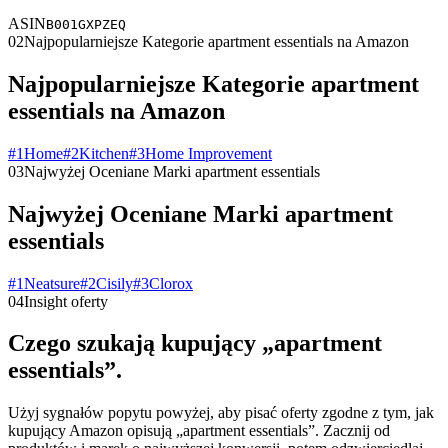
ASIN
B001GXPZEQ
02
Najpopularniejsze Kategorie apartment essentials na Amazon
Najpopularniejsze Kategorie apartment
essentials na Amazon
#
1
Home
#
2
Kitchen
#
3
Home Improvement
03
Najwyżej Oceniane Marki apartment essentials
Najwyżej Oceniane Marki apartment
essentials
#
1
Neatsure
#
2
Cisily
#
3
Clorox
04
Insight oferty
Czego szukają kupujący „apartment
essentials”.
Użyj sygnałów popytu powyżej, aby pisać oferty zgodne z tym, jak
kupujący Amazon opisują „apartment essentials”. Zacznij od