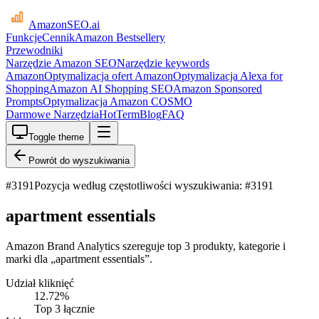
AmazonSEO
.ai
Funkcje
Cennik
Amazon Bestsellery
Przewodniki
Narzędzie Amazon SEO
Narzędzie keywords
Amazon
Optymalizacja ofert Amazon
Optymalizacja Alexa for
Shopping
Amazon AI Shopping SEO
Amazon Sponsored
Prompts
Optymalizacja Amazon COSMO
Darmowe Narzędzia
HotTerm
Blog
FAQ
Toggle theme
Powrót do wyszukiwania
#
3191
Pozycja według częstotliwości wyszukiwania: #3191
apartment essentials
Amazon Brand Analytics szereguje top 3 produkty, kategorie i
marki dla „apartment essentials”.
Udział kliknięć
12.72
%
Top 3 łącznie