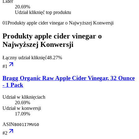
Lider
20.69
%
Udział kliknięć top produktu
01
Produkty apple cider vinegar o Najwyższej Konwersji
Produkty apple cider vinegar o
Najwyższej Konwersji
Łączny udział kliknięć
48.27
%
#
1
Bragg Organic Raw Apple Cider Vinegar, 32 Ounce
- 1 Pack
Udział w kliknięciach
20.69%
Udział w konwersji
17.09%
ASIN
B001I7MVG0
#
2