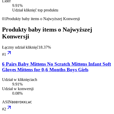
Lider
9.91
%
Udział kliknięć top produktu
01
Produkty baby items o Najwyższej Konwersji
Produkty baby items o Najwyższej
Konwersji
Łączny udział kliknięć
18.37
%
#
1
6 Pairs Baby Mittens No Scratch Mittens Infant Soft
Gloves Mittens for 0-6 Months Boys Girls
Udział w kliknięciach
9.91%
Udział w konwersji
0.08%
ASIN
B0BYDKKLWC
#
2