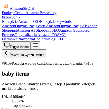
AmazonSEO
.ai
Funkcje
Cennik
Amazon Bestsellery
Przewodniki
Narzędzie Amazon SEO
Narzędzie keywords
Amazon
Optymalizacja ofert Amazon
Optymalizacja Alexa for
Shopping
Amazon AI Shopping SEO
Amazon Sponsored
Prompts
Optymalizacja Amazon COSMO
Darmowe Narzędzia
HotTerm
Blog
FAQ
Toggle theme
Powrót do wyszukiwania
#
9159
Pozycja według częstotliwości wyszukiwania: #9159
baby items
Amazon Brand Analytics szereguje top 3 produkty, kategorie i
marki dla „baby items”.
Udział kliknięć
18.37
%
Top 3 łącznie