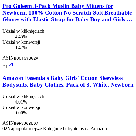
Pro Goleem 3-Pack Muslin Baby Mittens for
Newborn, 100% Cotton No Scratch Soft Breathable
Gloves with Elastic Strap for Baby Boy and Girls …
Udział w kliknięciach
4.45%
Udział w konwersji
0.47%
ASIN
B0CTGYBG2V
#
3
Amazon Essentials Baby Girls' Cotton Sleeveless
Bodysuits, Baby Clothes, Pack of 3, White, Newborn
Udział w kliknięciach
4.01%
Udział w konwersji
0.00%
ASIN
B0FVJ6BL97
02
Najpopularniejsze Kategorie baby items na Amazon