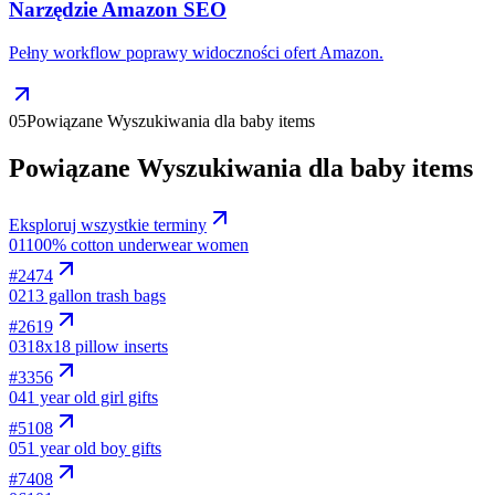
Narzędzie Amazon SEO
Pełny workflow poprawy widoczności ofert Amazon.
05
Powiązane Wyszukiwania dla baby items
Powiązane Wyszukiwania dla baby items
Eksploruj wszystkie terminy
01
100% cotton underwear women
#
2474
02
13 gallon trash bags
#
2619
03
18x18 pillow inserts
#
3356
04
1 year old girl gifts
#
5108
05
1 year old boy gifts
#
7408