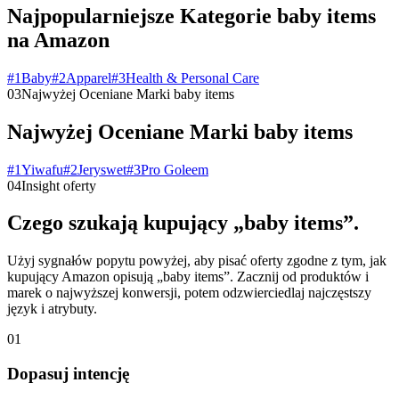
Najpopularniejsze Kategorie baby items
na Amazon
#
1
Baby
#
2
Apparel
#
3
Health & Personal Care
03
Najwyżej Oceniane Marki baby items
Najwyżej Oceniane Marki baby items
#
1
Yiwafu
#
2
Jeryswet
#
3
Pro Goleem
04
Insight oferty
Czego szukają kupujący „baby items”.
Użyj sygnałów popytu powyżej, aby pisać oferty zgodne z tym, jak
kupujący Amazon opisują „baby items”. Zacznij od produktów i
marek o najwyższej konwersji, potem odzwierciedlaj najczęstszy
język i atrybuty.
01
Dopasuj intencję