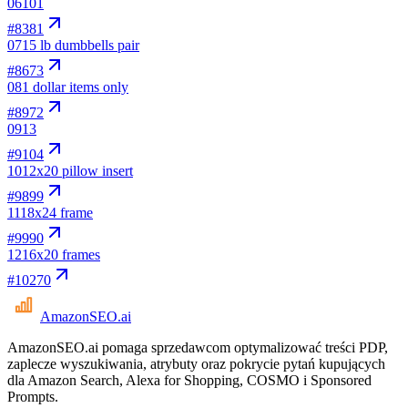
06
101
#
8381
07
15 lb dumbbells pair
#
8673
08
1 dollar items only
#
8972
09
13
#
9104
10
12x20 pillow insert
#
9899
11
18x24 frame
#
9990
12
16x20 frames
#
10270
AmazonSEO
.ai
AmazonSEO.ai pomaga sprzedawcom optymalizować treści PDP,
zaplecze wyszukiwania, atrybuty oraz pokrycie pytań kupujących
dla Amazon Search, Alexa for Shopping, COSMO i Sponsored
Prompts.