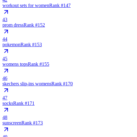
workout sets for women
Rank #
147
43
prom dress
Rank #
152
44
pokemon
Rank #
153
45
womens tops
Rank #
155
46
skechers slip-ins womens
Rank #
170
47
socks
Rank #
171
48
sunscreen
Rank #
173
49