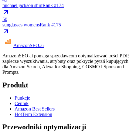
michael jackson shirt
Rank #
174
50
sunglasses womens
Rank #
175
AmazonSEO
.ai
AmazonSEO.ai pomaga sprzedawcom optymalizować treści PDP,
zaplecze wyszukiwania, atrybuty oraz pokrycie pytań kupujących
dla Amazon Search, Alexa for Shopping, COSMO i Sponsored
Prompts.
Produkt
Funkcje
Cennik
Amazon Best Sellers
HotTerm Extension
Przewodniki optymalizacji