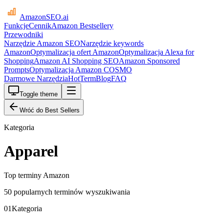
AmazonSEO
.ai
Funkcje
Cennik
Amazon Bestsellery
Przewodniki
Narzędzie Amazon SEO
Narzędzie keywords
Amazon
Optymalizacja ofert Amazon
Optymalizacja Alexa for
Shopping
Amazon AI Shopping SEO
Amazon Sponsored
Prompts
Optymalizacja Amazon COSMO
Darmowe Narzędzia
HotTerm
Blog
FAQ
Toggle theme
Wróć do Best Sellers
Kategoria
Apparel
Top terminy Amazon
50 popularnych terminów wyszukiwania
01
Kategoria