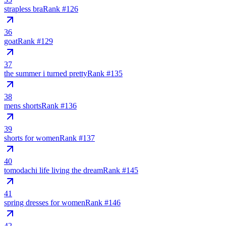
strapless bra
Rank #
126
36
goat
Rank #
129
37
the summer i turned pretty
Rank #
135
38
mens shorts
Rank #
136
39
shorts for women
Rank #
137
40
tomodachi life living the dream
Rank #
145
41
spring dresses for women
Rank #
146
42