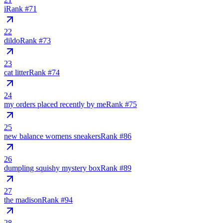
i
Rank #
71
22
dildo
Rank #
73
23
cat litter
Rank #
74
24
my orders placed recently by me
Rank #
75
25
new balance womens sneakers
Rank #
86
26
dumpling squishy mystery box
Rank #
89
27
the madison
Rank #
94
28