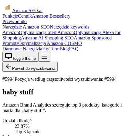
AmazonSEO
.ai
Funkcje
Cennik
Amazon Bestsellery
Przewodniki
Narzędzie Amazon SEO
Narzędzie keywords
Amazon
Optymalizacja ofert Amazon
Optymalizacja Alexa for
Shopping
Amazon AI Shopping SEO
Amazon Sponsored
Prompts
Optymalizacja Amazon COSMO
Darmowe Narzędzia
HotTerm
Blog
FAQ
Toggle theme
Powrót do wyszukiwania
#
5994
Pozycja według częstotliwości wyszukiwania: #5994
baby stuff
Amazon Brand Analytics szereguje top 3 produkty, kategorie i
marki dla „baby stuff”.
Udział kliknięć
23.87
%
Top 3 łącznie