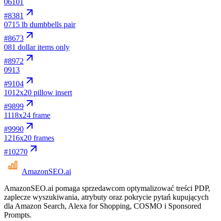
06
101
#
8381
07
15 lb dumbbells pair
#
8673
08
1 dollar items only
#
8972
09
13
#
9104
10
12x20 pillow insert
#
9899
11
18x24 frame
#
9990
12
16x20 frames
#
10270
AmazonSEO
.ai
AmazonSEO.ai pomaga sprzedawcom optymalizować treści PDP,
zaplecze wyszukiwania, atrybuty oraz pokrycie pytań kupujących
dla Amazon Search, Alexa for Shopping, COSMO i Sponsored
Prompts.