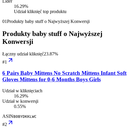
Lider
16.29
%
Udział kliknięć top produktu
01
Produkty baby stuff o Najwyższej Konwersji
Produkty baby stuff o Najwyższej
Konwersji
Łączny udział kliknięć
23.87
%
#
1
6 Pairs Baby Mittens No Scratch Mittens Infant Soft
Gloves Mittens for 0-6 Months Boys Girls
Udział w kliknięciach
16.29%
Udział w konwersji
0.55%
ASIN
B0BYDKKLWC
#
2