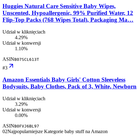
Huggies Natural Care Sensitive Baby Wipes,
Unscented, Hypoallergenic, 99% Purified Water, 12
Flip-Top Packs (768 Wipes Total), Packaging Ma…
Udział w kliknięciach
4.29%
Udział w konwersji
1.10%
ASIN
B07SCL613T
#
3
Amazon Essentials Baby Girls' Cotton Sleeveless
Bodysuits, Baby Clothes, Pack of 3, White, Newborn
Udział w kliknięciach
3.29%
Udział w konwersji
0.00%
ASIN
B0FVJ6BL97
02
Najpopularniejsze Kategorie baby stuff na Amazon