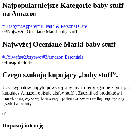
Najpopularniejsze Kategorie baby stuff
na Amazon
#
1
Baby
#
2
Apparel
#
3
Health & Personal Care
03
Najwyżej Oceniane Marki baby stuff
Najwyżej Oceniane Marki baby stuff
#
1
Yiwafu
#
2
Jeryswet
#
3
Amazon Essentials
04
Insight oferty
Czego szukają kupujący „baby stuff”.
Użyj sygnałów popytu powyżej, aby pisać oferty zgodne z tym, jak
kupujący Amazon opisują „baby stuff”. Zacznij od produktów i
marek o najwyższej konwersji, potem odzwierciedlaj najczęstszy
język i atrybuty.
01
Dopasuj intencję