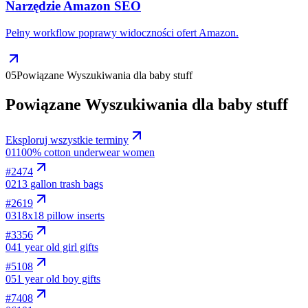
Narzędzie Amazon SEO
Pełny workflow poprawy widoczności ofert Amazon.
05
Powiązane Wyszukiwania dla baby stuff
Powiązane Wyszukiwania dla baby stuff
Eksploruj wszystkie terminy
01
100% cotton underwear women
#
2474
02
13 gallon trash bags
#
2619
03
18x18 pillow inserts
#
3356
04
1 year old girl gifts
#
5108
05
1 year old boy gifts
#
7408