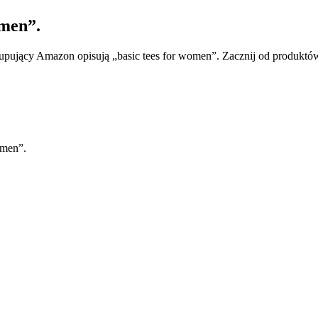
omen”.
upujący Amazon opisują „basic tees for women”. Zacznij od produktów
omen”.