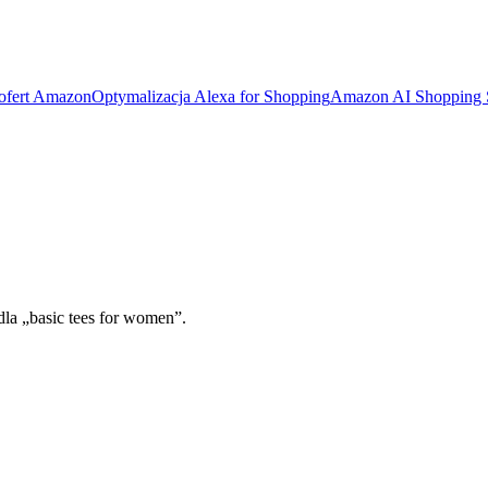
 ofert Amazon
Optymalizacja Alexa for Shopping
Amazon AI Shopping
dla „basic tees for women”.