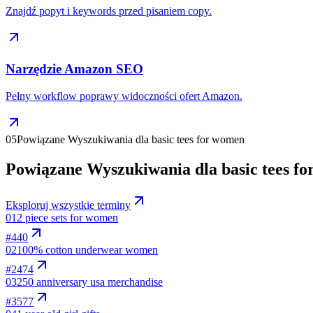
Znajdź popyt i keywords przed pisaniem copy.
Narzędzie Amazon SEO
Pełny workflow poprawy widoczności ofert Amazon.
05
Powiązane Wyszukiwania dla basic tees for women
Powiązane Wyszukiwania dla basic tees f
Eksploruj wszystkie terminy
01
2 piece sets for women
#
440
02
100% cotton underwear women
#
2474
03
250 anniversary usa merchandise
#
3577