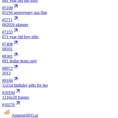
04
1 year old girl gifts
#
5108
05
250 anniversary usa flag
#
5771
06
2026 planner
#
7233
07
1 year old boy gifts
#
7408
08
101
#
8381
09
1 dollar items only
#
8972
10
13
#
9104
11
21st birthday gifts for her
#
10194
12
16x20 frames
#
10270
AmazonSEO
.ai