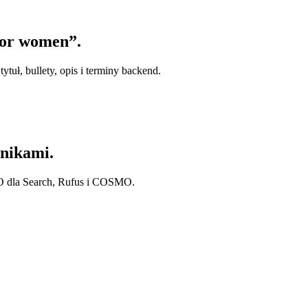
for women”.
tuł, bullety, opis i terminy backend.
nikami.
O dla Search, Rufus i COSMO.