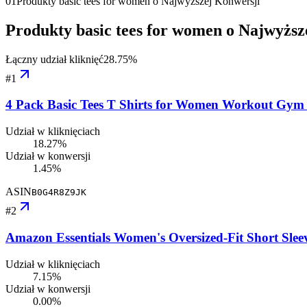
01
Produkty basic tees for women o Najwyższej Konwersji
Produkty basic tees for women o Najwyższ
Łączny udział kliknięć
28.75
%
#
1
4 Pack Basic Tees T Shirts for Women Workout Gym 
Udział w kliknięciach
18.27%
Udział w konwersji
1.45%
ASIN
B0G4R8Z9JK
#
2
Amazon Essentials Women's Oversized-Fit Short Slee
Udział w kliknięciach
7.15%
Udział w konwersji
0.00%