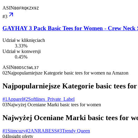
ASIN
B0FRQKZX9Z
#
3
GAYHAY 3 Pack Basic Tees for Women - Crew Neck S
Udział w kliknięciach
3.33%
Udział w konwersji
0.45%
ASIN
B0DSC5WL37
02
Najpopularniejsze Kategorie basic tees for women na Amazon
Najpopularniejsze Kategorie basic tees f
#
1
Apparel
#
2
Softlines_Private_Label
03
Najwyżej Oceniane Marki basic tees for women
Najwyżej Oceniane Marki basic tees for 
#
1
Siimcuzy
#
2
ANRABESS
#
3
Trendy Queen
04
Insight oferty