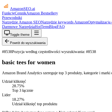
AmazonSEO
.ai
Funkcje
Cennik
Amazon Bestsellery
Przewodniki
Narzędzie Amazon SEO
Narzędzie keywords Amazon
Optymalizacja
Darmowe Narzędzia
HotTerm
Blog
FAQ
Toggle theme
Powrót do wyszukiwania
#
8538
Pozycja według częstotliwości wyszukiwania: #8538
basic tees for women
Amazon Brand Analytics szereguje top 3 produkty, kategorie i marki 
Udział kliknięć
28.75
%
Top 3 łącznie
Lider
18.27
%
Udział kliknięć top produktu