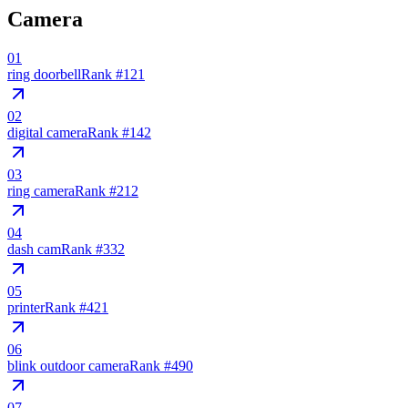
Camera
01
ring doorbell
Rank #
121
02
digital camera
Rank #
142
03
ring camera
Rank #
212
04
dash cam
Rank #
332
05
printer
Rank #
421
06
blink outdoor camera
Rank #
490
07