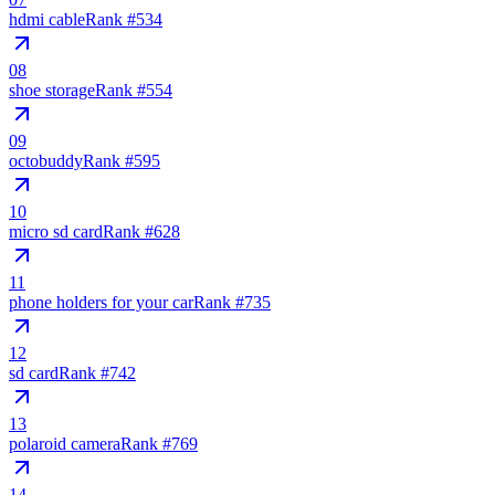
hdmi cable
Rank #
534
08
shoe storage
Rank #
554
09
octobuddy
Rank #
595
10
micro sd card
Rank #
628
11
phone holders for your car
Rank #
735
12
sd card
Rank #
742
13
polaroid camera
Rank #
769
14