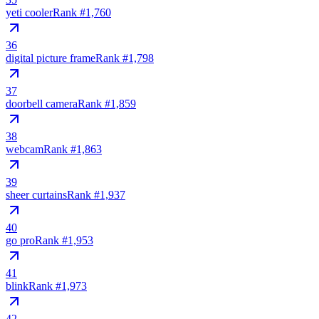
yeti cooler
Rank #
1,760
36
digital picture frame
Rank #
1,798
37
doorbell camera
Rank #
1,859
38
webcam
Rank #
1,863
39
sheer curtains
Rank #
1,937
40
go pro
Rank #
1,953
41
blink
Rank #
1,973
42