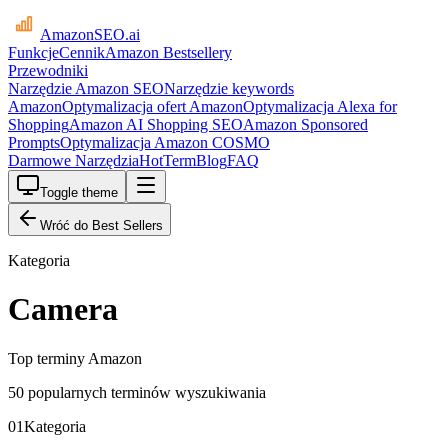
AmazonSEO
.ai
Funkcje
Cennik
Amazon Bestsellery
Przewodniki
Narzędzie Amazon SEO
Narzędzie keywords
Amazon
Optymalizacja ofert Amazon
Optymalizacja Alexa for
Shopping
Amazon AI Shopping SEO
Amazon Sponsored
Prompts
Optymalizacja Amazon COSMO
Darmowe Narzędzia
HotTerm
Blog
FAQ
Toggle theme
Wróć do Best Sellers
Kategoria
Camera
Top terminy Amazon
50 popularnych terminów wyszukiwania
01
Kategoria