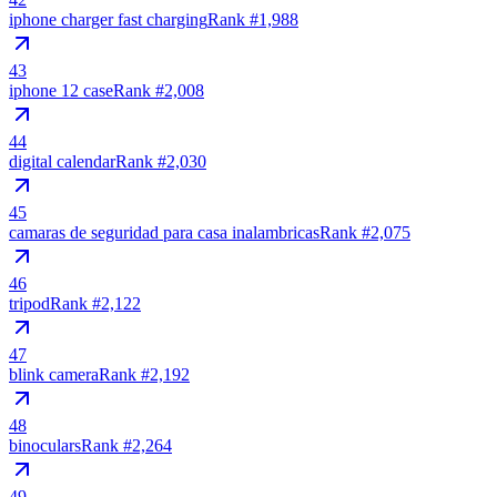
iphone charger fast charging
Rank #
1,988
43
iphone 12 case
Rank #
2,008
44
digital calendar
Rank #
2,030
45
camaras de seguridad para casa inalambricas
Rank #
2,075
46
tripod
Rank #
2,122
47
blink camera
Rank #
2,192
48
binoculars
Rank #
2,264
49