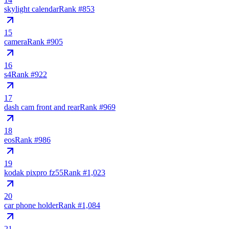
skylight calendar
Rank #
853
15
camera
Rank #
905
16
s4
Rank #
922
17
dash cam front and rear
Rank #
969
18
eos
Rank #
986
19
kodak pixpro fz55
Rank #
1,023
20
car phone holder
Rank #
1,084
21