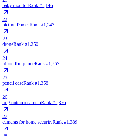
baby monitor
Rank #
1,146
22
picture frames
Rank #
1,247
23
drone
Rank #
1,250
24
tripod for iphone
Rank #
1,253
25
pencil case
Rank #
1,358
26
ring outdoor camera
Rank #
1,376
27
cameras for home security
Rank #
1,389
28