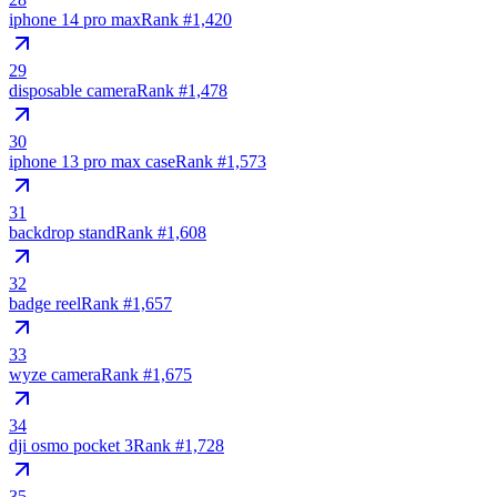
iphone 14 pro max
Rank #
1,420
29
disposable camera
Rank #
1,478
30
iphone 13 pro max case
Rank #
1,573
31
backdrop stand
Rank #
1,608
32
badge reel
Rank #
1,657
33
wyze camera
Rank #
1,675
34
dji osmo pocket 3
Rank #
1,728
35