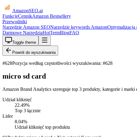
AmazonSEO
.ai
Funkcje
Cennik
Amazon Bestsellery
Przewodniki
Narzędzie Amazon SEO
Narzędzie keywords Amazon
Optymalizacja
Darmowe Narzędzia
HotTerm
Blog
FAQ
Toggle theme
Powrót do wyszukiwania
#
628
Pozycja według częstotliwości wyszukiwania: #628
micro sd card
Amazon Brand Analytics szereguje top 3 produkty, kategorie i marki 
Udział kliknięć
22.49
%
Top 3 łącznie
Lider
8.04
%
Udział kliknięć top produktu