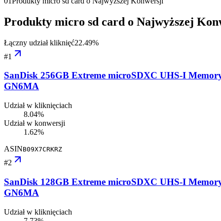
01
Produkty micro sd card o Najwyższej Konwersji
Produkty micro sd card o Najwyższej Kon
Łączny udział kliknięć
22.49
%
#
1
SanDisk 256GB Extreme microSDXC UHS-I Memory C
GN6MA
Udział w kliknięciach
8.04%
Udział w konwersji
1.62%
ASIN
B09X7CRKRZ
#
2
SanDisk 128GB Extreme microSDXC UHS-I Memory C
GN6MA
Udział w kliknięciach
7.73%