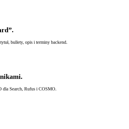
ard”.
tuł, bullety, opis i terminy backend.
nikami.
O dla Search, Rufus i COSMO.