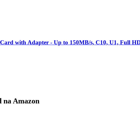
rd with Adapter - Up to 150MB/s, C10, U1, Full
rd na Amazon