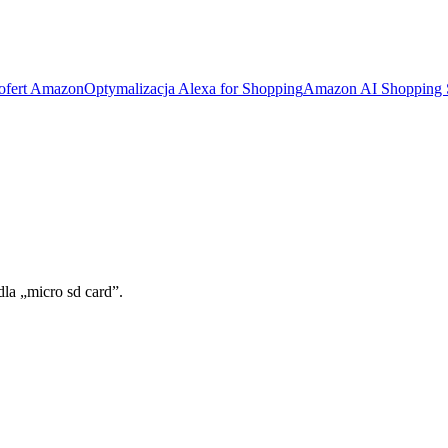
 ofert Amazon
Optymalizacja Alexa for Shopping
Amazon AI Shopping
dla „micro sd card”.