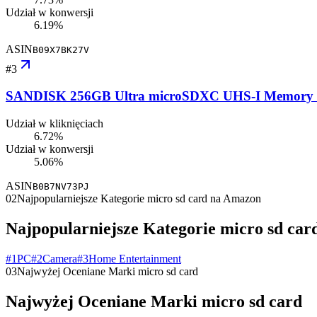
Udział w konwersji
6.19%
ASIN
B09X7BK27V
#
3
SANDISK 256GB Ultra microSDXC UHS-I Memory Ca
Udział w kliknięciach
6.72%
Udział w konwersji
5.06%
ASIN
B0B7NV73PJ
02
Najpopularniejsze Kategorie micro sd card na Amazon
Najpopularniejsze Kategorie micro sd ca
#
1
PC
#
2
Camera
#
3
Home Entertainment
03
Najwyżej Oceniane Marki micro sd card
Najwyżej Oceniane Marki micro sd card