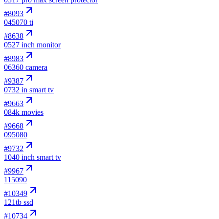
#
8093
04
5070 ti
#
8638
05
27 inch monitor
#
8983
06
360 camera
#
9387
07
32 in smart tv
#
9663
08
4k movies
#
9668
09
5080
#
9732
10
40 inch smart tv
#
9967
11
5090
#
10349
12
1tb ssd
#
10734