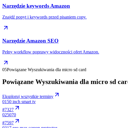
Narzędzie keywords Amazon
Znajdź popyt i keywords przed pisaniem copy.
Narzędzie Amazon SEO
Pełny workflow poprawy widoczności ofert Amazon.
05
Powiązane Wyszukiwania dla micro sd card
Powiązane Wyszukiwania dla micro sd car
Eksploruj wszystkie terminy
01
50 inch smart tv
#
7327
02
5070
#
7597
03
17 pro max screen protector