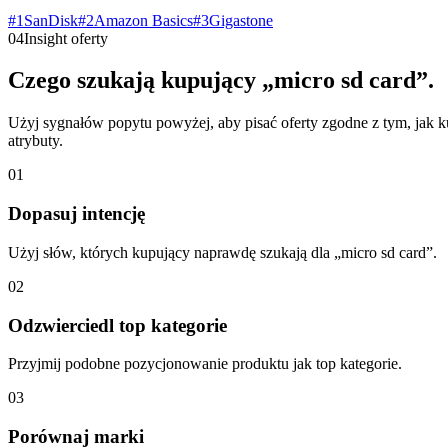
#
1
SanDisk
#
2
Amazon Basics
#
3
Gigastone
04
Insight oferty
Czego szukają kupujący „micro sd card”.
Użyj sygnałów popytu powyżej, aby pisać oferty zgodne z tym, jak k
atrybuty.
01
Dopasuj intencję
Użyj słów, których kupujący naprawdę szukają dla „micro sd card”.
02
Odzwierciedl top kategorie
Przyjmij podobne pozycjonowanie produktu jak top kategorie.
03
Porównaj marki