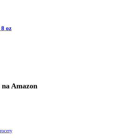
 8 oz
e na Amazon
rocery