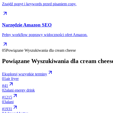
Znajdź popyt i keywords przed pisaniem copy.
Narzędzie Amazon SEO
Pełny workflow poprawy widoczności ofert Amazon.
05
Powiązane Wyszukiwania dla cream cheese
Powiązane Wyszukiwania dla cream chees
Eksploruj wszystkie terminy
01
air fryer
#
41
02
alani energy drink
#
1215
03
alani
#
1931