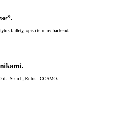
se”.
tuł, bullety, opis i terminy backend.
nikami.
O dla Search, Rufus i COSMO.