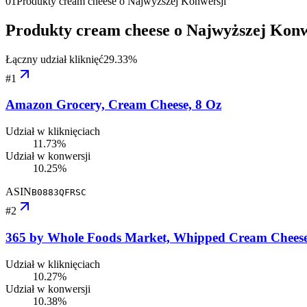
01
Produkty cream cheese o Najwyższej Konwersji
Produkty cream cheese o Najwyższej Konw
Łączny udział kliknięć
29.33
%
#
1
Amazon Grocery, Cream Cheese, 8 Oz
Udział w kliknięciach
11.73%
Udział w konwersji
10.25%
ASIN
B0883QFRSC
#
2
365 by Whole Foods Market, Whipped Cream Cheese
Udział w kliknięciach
10.27%
Udział w konwersji
10.38%