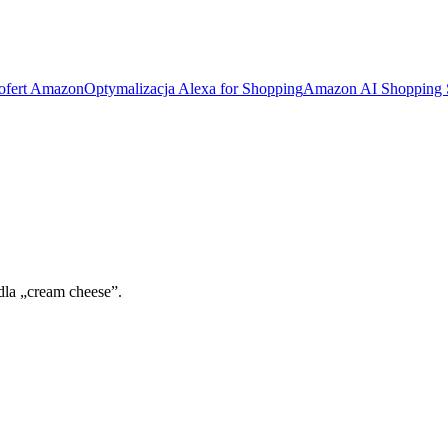
 ofert Amazon
Optymalizacja Alexa for Shopping
Amazon AI Shopping
dla „cream cheese”.