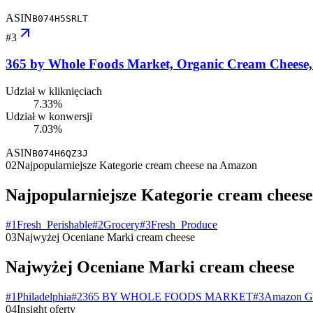
ASIN
B074H5SRLT
#
3
365 by Whole Foods Market, Organic Cream Cheese,
Udział w kliknięciach
7.33%
Udział w konwersji
7.03%
ASIN
B074H6QZ3J
02
Najpopularniejsze Kategorie cream cheese na Amazon
Najpopularniejsze Kategorie cream chees
#
1
Fresh_Perishable
#
2
Grocery
#
3
Fresh_Produce
03
Najwyżej Oceniane Marki cream cheese
Najwyżej Oceniane Marki cream cheese
#
1
Philadelphia
#
2
365 BY WHOLE FOODS MARKET
#
3
Amazon G
04
Insight oferty