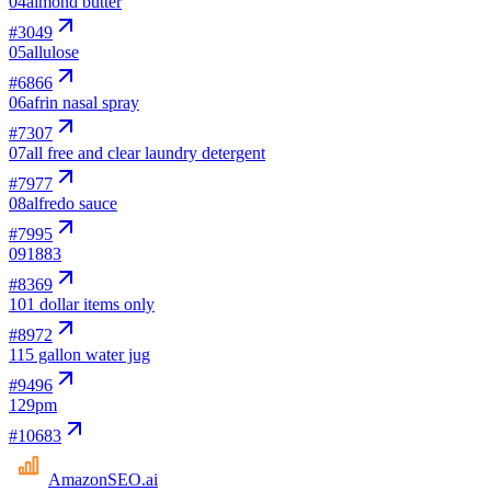
04
almond butter
#
3049
05
allulose
#
6866
06
afrin nasal spray
#
7307
07
all free and clear laundry detergent
#
7977
08
alfredo sauce
#
7995
09
1883
#
8369
10
1 dollar items only
#
8972
11
5 gallon water jug
#
9496
12
9pm
#
10683
AmazonSEO
.ai