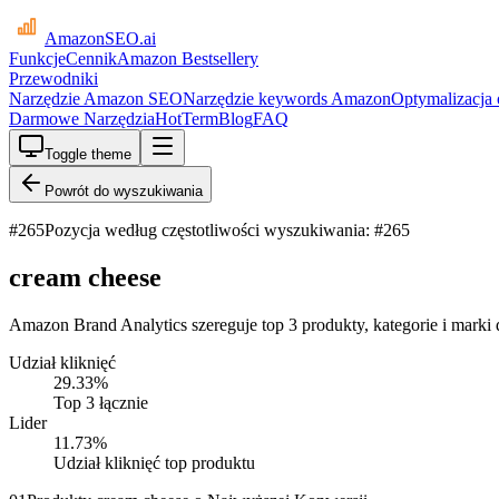
AmazonSEO
.ai
Funkcje
Cennik
Amazon Bestsellery
Przewodniki
Narzędzie Amazon SEO
Narzędzie keywords Amazon
Optymalizacja
Darmowe Narzędzia
HotTerm
Blog
FAQ
Toggle theme
Powrót do wyszukiwania
#
265
Pozycja według częstotliwości wyszukiwania: #265
cream cheese
Amazon Brand Analytics szereguje top 3 produkty, kategorie i marki 
Udział kliknięć
29.33
%
Top 3 łącznie
Lider
11.73
%
Udział kliknięć top produktu