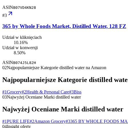
ASIN
B07VD4KN28
#
3
365 by Whole Foods Market, Distilled Water, 128 FZ
Udział w kliknięciach
10.16%
Udział w konwersji
8.50%
ASIN
B074J5L82H
02
Najpopularniejsze Kategorie distilled water na Amazon
Najpopularniejsze Kategorie distilled wa
#
1
Grocery
#
2
Health & Personal Care
#
3
Biss
03
Najwyżej Oceniane Marki distilled water
Najwyżej Oceniane Marki distilled water
#
1
PURE LIFE
#
2
Amazon Grocery
#
3
365 BY WHOLE FOODS M
04
Insight oferty