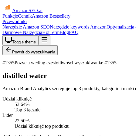
AmazonSEO
.ai
Funkcje
Cennik
Amazon Bestsellery
Przewodniki
Narzędzie Amazon SEO
Narzędzie keywords Amazon
Optymalizacja
Darmowe Narzędzia
HotTerm
Blog
FAQ
Toggle theme
Powrót do wyszukiwania
#
1355
Pozycja według częstotliwości wyszukiwania: #1355
distilled water
Amazon Brand Analytics szereguje top 3 produkty, kategorie i marki dl
Udział kliknięć
53.64
%
Top 3 łącznie
Lider
22.50
%
Udział kliknięć top produktu