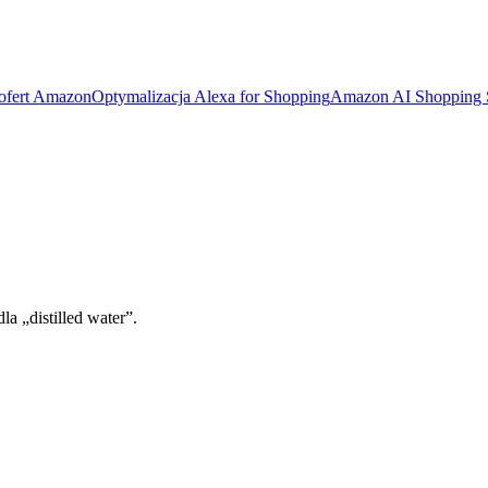
 ofert Amazon
Optymalizacja Alexa for Shopping
Amazon AI Shopping
a „distilled water”.