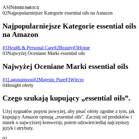
ASIN
B08D3WB3CQ
02
Najpopularniejsze Kategorie essential oils na Amazon
Najpopularniejsze Kategorie essential oils
na Amazon
#
1
Health & Personal Care
#
2
Beauty
#
3
Home
03
Najwyżej Oceniane Marki essential oils
Najwyżej Oceniane Marki essential oils
#
1
Lagunamoon
#
2
Majestic Pure
#
3
Wtrcsv
04
Insight oferty
Czego szukają kupujący „essential oils”.
Użyj sygnałów popytu powyżej, aby pisać oferty zgodne z tym, jak
kupujący Amazon opisują „essential oils”. Zacznij od produktów i
marek o najwyższej konwersji, potem odzwierciedlaj najczęstszy
język i atrybuty.
01