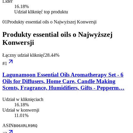
Lider
16.18
%
Udział kliknięć top produktu
01
Produkty essential oils o Najwyższej Konwersji
Produkty essential oils o Najwyższej
Konwersji
Łączny udział kliknięć
28.44
%
#
1
Lagunamoon Essential Oils Aromatherapy Set - 6
Oils for Diffusers, Home Care, Candle Making
Scents, Fragrance, Humidifiers, Gifts - Pepperm…
Udział w kliknięciach
16.18%
Udział w konwersji
11.01%
ASIN
B06XRLR9RQ