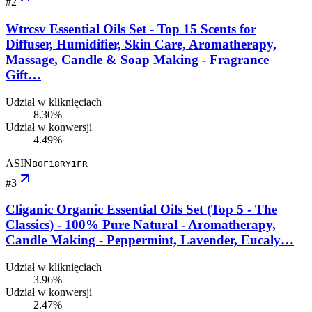
#
2
Wtrcsv Essential Oils Set - Top 15 Scents for
Diffuser, Humidifier, Skin Care, Aromatherapy,
Massage, Candle & Soap Making - Fragrance
Gift…
Udział w kliknięciach
8.30%
Udział w konwersji
4.49%
ASIN
B0F18RY1FR
#
3
Cliganic Organic Essential Oils Set (Top 5 - The
Classics) - 100% Pure Natural - Aromatherapy,
Candle Making - Peppermint, Lavender, Eucaly…
Udział w kliknięciach
3.96%
Udział w konwersji
2.47%