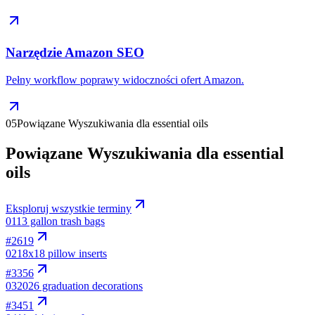
Narzędzie Amazon SEO
Pełny workflow poprawy widoczności ofert Amazon.
05
Powiązane Wyszukiwania dla essential oils
Powiązane Wyszukiwania dla essential
oils
Eksploruj wszystkie terminy
01
13 gallon trash bags
#
2619
02
18x18 pillow inserts
#
3356
03
2026 graduation decorations
#
3451