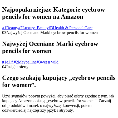
Najpopularniejsze Kategorie eyebrow
pencils for women na Amazon
#
1
Beauty
#
2
Luxury_Beauty
#
3
Health & Personal Care
03
Najwyżej Oceniane Marki eyebrow pencils for women
Najwyżej Oceniane Marki eyebrow
pencils for women
#
1
e.l.f.
#
2
Maybelline
#
3
wet n wild
04
Insight oferty
Czego szukają kupujący „eyebrow pencils
for women”.
Użyj sygnałów popytu powyżej, aby pisać oferty zgodne z tym, jak
kupujący Amazon opisują „eyebrow pencils for women”. Zacznij
od produktów i marek o najwyższej konwersji, potem
odzwierciedlaj najczęstszy język i atrybuty.