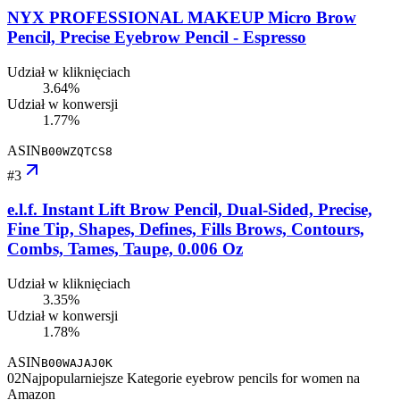
NYX PROFESSIONAL MAKEUP Micro Brow
Pencil, Precise Eyebrow Pencil - Espresso
Udział w kliknięciach
3.64%
Udział w konwersji
1.77%
ASIN
B00WZQTCS8
#
3
e.l.f. Instant Lift Brow Pencil, Dual-Sided, Precise,
Fine Tip, Shapes, Defines, Fills Brows, Contours,
Combs, Tames, Taupe, 0.006 Oz
Udział w kliknięciach
3.35%
Udział w konwersji
1.78%
ASIN
B00WAJAJ0K
02
Najpopularniejsze Kategorie eyebrow pencils for women na
Amazon