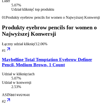
Lider
5.07
%
Udział kliknięć top produktu
01
Produkty eyebrow pencils for women o Najwyższej Konwersji
Produkty eyebrow pencils for women o
Najwyższej Konwersji
Łączny udział kliknięć
12.06
%
#
1
Maybelline Total Temptation Eyebrow Definer
Pencil, Medium Brown, 1 Count
Udział w kliknięciach
5.07%
Udział w konwersji
2.53%
ASIN
B074VGYK4X
#
2