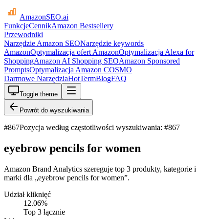
AmazonSEO
.ai
Funkcje
Cennik
Amazon Bestsellery
Przewodniki
Narzędzie Amazon SEO
Narzędzie keywords
Amazon
Optymalizacja ofert Amazon
Optymalizacja Alexa for
Shopping
Amazon AI Shopping SEO
Amazon Sponsored
Prompts
Optymalizacja Amazon COSMO
Darmowe Narzędzia
HotTerm
Blog
FAQ
Toggle theme
Powrót do wyszukiwania
#
867
Pozycja według częstotliwości wyszukiwania: #867
eyebrow pencils for women
Amazon Brand Analytics szereguje top 3 produkty, kategorie i
marki dla „eyebrow pencils for women”.
Udział kliknięć
12.06
%
Top 3 łącznie