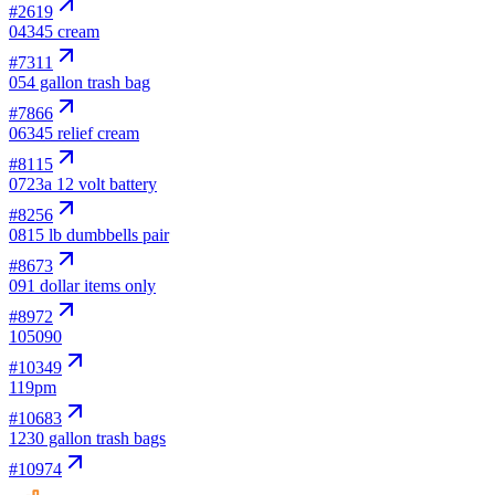
#
2619
04
345 cream
#
7311
05
4 gallon trash bag
#
7866
06
345 relief cream
#
8115
07
23a 12 volt battery
#
8256
08
15 lb dumbbells pair
#
8673
09
1 dollar items only
#
8972
10
5090
#
10349
11
9pm
#
10683
12
30 gallon trash bags
#
10974